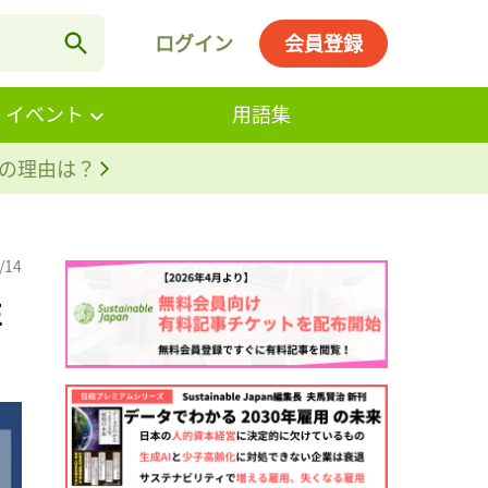
ログイン
会員登録
・イベント
用語集
。その理由は？
/14
性