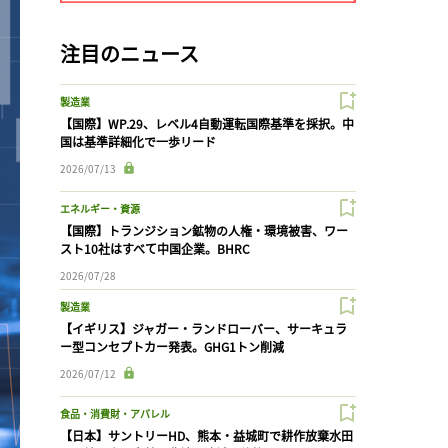
注目のニュース
製造業
【国際】WP.29、レベル4自動運転国際基準を採択。中
国は基準詳細化で一歩リード
2026/07/13
エネルギー・資源
【国際】トランジション鉱物の人権・環境被害、ワー
スト10社はすべて中国企業。BHRC
2026/07/28
製造業
【イギリス】ジャガー・ランドローバー、サーキュラ
ー型コンセプトカー発表。GHG1トン削減
2026/07/12
食品・消費財・アパレル
【日本】サントリーHD、熊本・益城町で耕作放棄水田