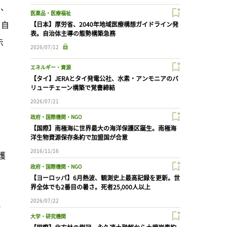
も、
医薬品・医療福祉
、自
【日本】厚労省、2040年地域医療構想ガイドライン発
表。自治体主導の態勢構築急務
示
2026/07/12
エネルギー・資源
【タイ】JERAとタイ発電公社、水素・アンモニアのバ
リューチェーン構築で覚書締結
2026/07/21
政府・国際機関・NGO
【国際】南極海に世界最大の海洋保護区誕生。南極海
、
洋生物資源保存条約で加盟国が合意
2016/11/16
護
政府・国際機関・NGO
【ヨーロッパ】6月熱波、観測史上最高記録を更新。世
界全体でも2番目の暑さ。死者25,000人以上
）
2026/07/22
大学・研究機関