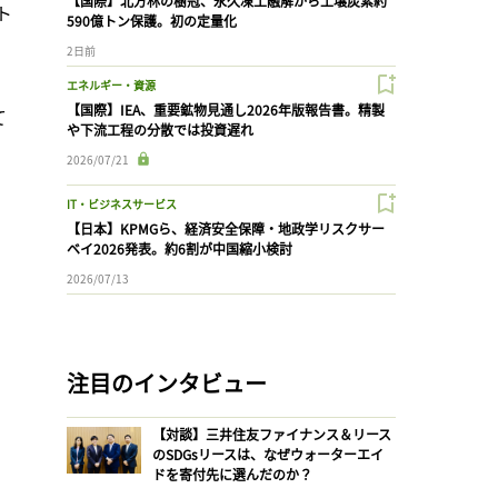
【国際】北方林の樹冠、永久凍土融解から土壌炭素約
ト
590億トン保護。初の定量化
2日前
エネルギー・資源
【国際】IEA、重要鉱物見通し2026年版報告書。精製
て
や下流工程の分散では投資遅れ
2026/07/21
IT・ビジネスサービス
【日本】KPMGら、経済安全保障・地政学リスクサー
ベイ2026発表。約6割が中国縮小検討
2026/07/13
注目のインタビュー
【対談】三井住友ファイナンス＆リース
のSDGsリースは、なぜウォーターエイ
ドを寄付先に選んだのか？