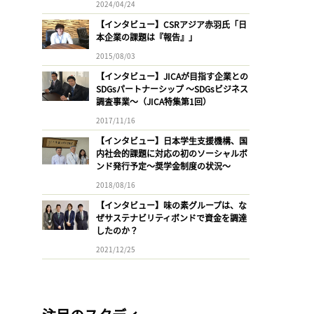
2024/04/24
【インタビュー】CSRアジア赤羽氏「日
本企業の課題は『報告』」
2015/08/03
【インタビュー】JICAが目指す企業との
SDGsパートナーシップ 〜SDGsビジネス
調査事業〜（JICA特集第1回）
2017/11/16
【インタビュー】日本学生支援機構、国
内社会的課題に対応の初のソーシャルボ
ンド発行予定〜奨学金制度の状況〜
2018/08/16
【インタビュー】味の素グループは、な
ぜサステナビリティボンドで資金を調達
したのか？
2021/12/25