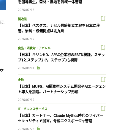
を湿地再生。森林・農地を流域一体管理
2026/07/15
製造業
）に
【日本】ベスタス、ナセル最終組立工程を日本に移
管。治具・設備拠点は北九州
2026/07/12
食品・消費財・アパレル
【日本】キリンHD、APAC企業初のSBTN検証。ステッ
プ1とステップ2で。ステップ3も視野
2026/08/01
営
金融
【日本】MUFG、AI駆動型システム開発やAIエージェン
ト導入を加速。パートナーシップ形成
2026/07/12
IT・ビジネスサービス
【日本】ガートナー、Claude Mythos時代のサイバー
セキュリティで提言。脅威エクスポージャ管理
2026/07/25