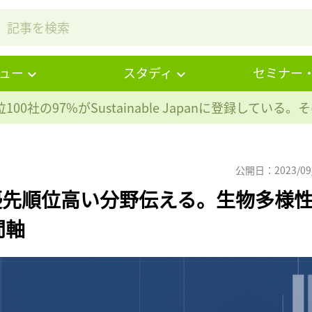
ュー
スタディ
セミナー
100社の97%が
Sustainable Japanに登録している
公開日：2023/09
Bに優先順位高い分野伝える。生物多様
間軸