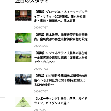
注目のスタディ
【環境】グローバル・ネイチャーポジテ
ィブ・サミット2026開催。開示から測
定・実装・価値化へ。熊本宣言
2026/07/17
【戦略】日本政府、循環経済行動計画発
表。金属資源の再生素材供給目標も設定
2026/05/25
【環境】リジェネラティブ農業の現在地
〜企業実装の進展と課題：面積拡大から
アウトカムへ〜
2026/07/22
【戦略】ESG連動役員報酬は再設計の段
階へ 〜反ESG圧力とSSBJ開示に耐えう
るKPIの条件〜
2026/07/27
【レポーティング】法令、基準、ガイド
ライン、ガイダンスの違い
2017/02/07