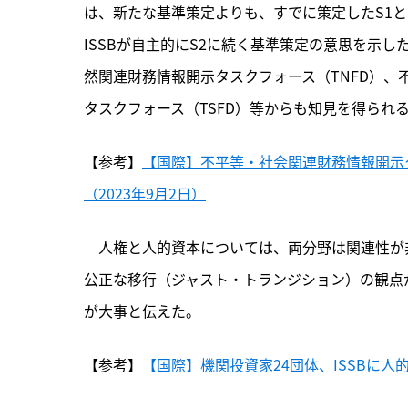
は、新たな基準策定よりも、すでに策定したS1
ISSBが自主的にS2に続く基準策定の意思を示
然関連財務情報開示タスクフォース（TNFD）、
タスクフォース（TSFD）等からも知見を得られ
【参考】
【国際】不平等・社会関連財務情報開示タ
（2023年9月2日）
　人権と人的資本については、両分野は関連性が
公正な移行（ジャスト・トランジション）の観点
が大事と伝えた。
【参考】
【国際】機関投資家24団体、ISSBに人