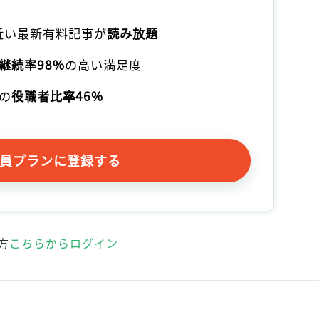
本近い最新有料記事が
読み放題
継続率98%
の高い満足度
の
役職者比率46%
員プランに登録する
方
こちらからログイン