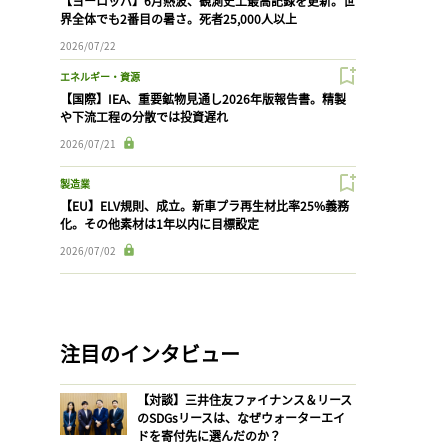
【ヨーロッパ】6月熱波、観測史上最高記録を更新。世
界全体でも2番目の暑さ。死者25,000人以上
2026/07/22
エネルギー・資源
【国際】IEA、重要鉱物見通し2026年版報告書。精製
や下流工程の分散では投資遅れ
2026/07/21
製造業
【EU】ELV規則、成立。新車プラ再生材比率25%義務
化。その他素材は1年以内に目標設定
2026/07/02
注目のインタビュー
【対談】三井住友ファイナンス＆リース
のSDGsリースは、なぜウォーターエイ
ドを寄付先に選んだのか？