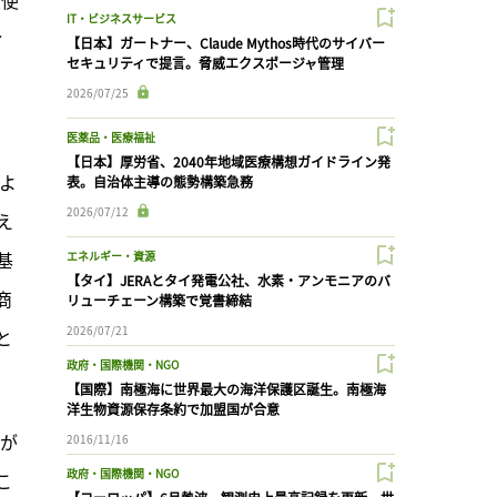
IT・ビジネスサービス
ィ
【日本】ガートナー、Claude Mythos時代のサイバー
セキュリティで提言。脅威エクスポージャ管理
2026/07/25
医薬品・医療福祉
【日本】厚労省、2040年地域医療構想ガイドライン発
よ
表。自治体主導の態勢構築急務
2026/07/12
え
基
エネルギー・資源
【タイ】JERAとタイ発電公社、水素・アンモニアのバ
商
リューチェーン構築で覚書締結
2026/07/21
と
政府・国際機関・NGO
【国際】南極海に世界最大の海洋保護区誕生。南極海
洋生物資源保存条約で加盟国が合意
要が
2016/11/16
政府・国際機関・NGO
こ