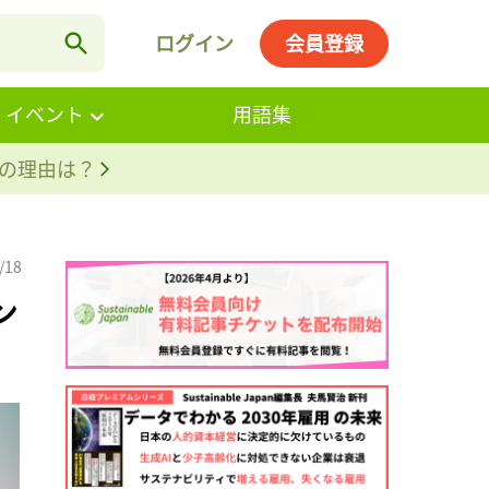
ログイン
会員登録
・イベント
用語集
。その理由は？
/18
ン