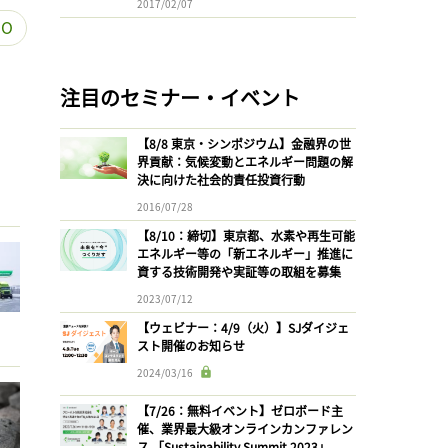
2017/02/07
O
注目のセミナー・イベント
【8/8 東京・シンポジウム】金融界の世
界貢献：気候変動とエネルギー問題の解
決に向けた社会的責任投資行動
2016/07/28
【8/10：締切】東京都、水素や再生可能
エネルギー等の「新エネルギー」推進に
資する技術開発や実証等の取組を募集
2023/07/12
【ウェビナー：4/9（火）】SJダイジェ
スト開催のお知らせ
2024/03/16
【7/26：無料イベント】ゼロボード主
催、業界最大級オンラインカンファレン
ス 「Sustainability Summit 2023」