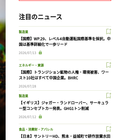
注目のニュース
製造業
【国際】WP.29、レベル4自動運転国際基準を採択。中
国は基準詳細化で一歩リード
2026/07/13
エネルギー・資源
【国際】トランジション鉱物の人権・環境被害、ワー
スト10社はすべて中国企業。BHRC
2026/07/28
製造業
【イギリス】ジャガー・ランドローバー、サーキュラ
ー型コンセプトカー発表。GHG1トン削減
2026/07/12
食品・消費財・アパレル
【日本】サントリーHD、熊本・益城町で耕作放棄水田