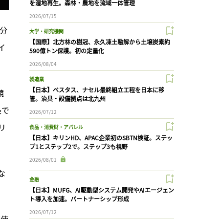
を湿地再生。森林・農地を流域一体管理
2026/07/15
業分
大学・研究機関
【国際】北方林の樹冠、永久凍土融解から土壌炭素約
イ
590億トン保護。初の定量化
2026/08/04
製造業
【日本】ベスタス、ナセル最終組立工程を日本に移
競
管。治具・設備拠点は北九州
条で
2026/07/12
リ
食品・消費財・アパレル
【日本】キリンHD、APAC企業初のSBTN検証。ステッ
プ1とステップ2で。ステップ3も視野
2026/08/01
な
金融
【日本】MUFG、AI駆動型システム開発やAIエージェン
ト導入を加速。パートナーシップ形成
2026/07/12
薬使