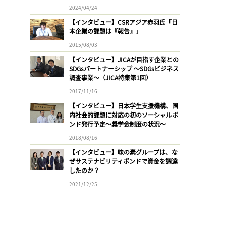
2024/04/24
【インタビュー】CSRアジア赤羽氏「日
本企業の課題は『報告』」
2015/08/03
【インタビュー】JICAが目指す企業との
SDGsパートナーシップ 〜SDGsビジネス
調査事業〜（JICA特集第1回）
2017/11/16
【インタビュー】日本学生支援機構、国
内社会的課題に対応の初のソーシャルボ
ンド発行予定〜奨学金制度の状況〜
2018/08/16
【インタビュー】味の素グループは、な
ぜサステナビリティボンドで資金を調達
したのか？
2021/12/25