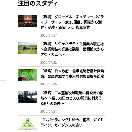
注目のスタディ
【環境】グローバル・ネイチャーポジテ
ィブ・サミット2026開催。開示から測
定・実装・価値化へ。熊本宣言
2026/07/17
【環境】リジェネラティブ農業の現在地
〜企業実装の進展と課題：面積拡大から
アウトカムへ〜
2026/07/22
【戦略】日本政府、循環経済行動計画発
表。金属資源の再生素材供給目標も設定
2026/05/25
【戦略】ESG連動役員報酬は再設計の段
階へ 〜反ESG圧力とSSBJ開示に耐えう
るKPIの条件〜
2026/07/27
【レポーティング】法令、基準、ガイド
ライン、ガイダンスの違い