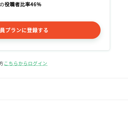
の
役職者比率46%
員プランに登録する
方
こちらからログイン