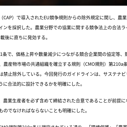
策（CAP）で導入されたEU競争規則からの除外規定に関し、農
インを採択した。農業分野での協業に関する競争法上の合法ラ
掲載後に直ちに発効する。
第101条で、価格上昇や数量減少につながる競合企業間の協定等、
農産物市場の共通組織を確立する規則（CMO規則）第210a
は禁止除外している。今回発行のガイドラインは、サステナビ
うに合法的に設計できるかを明確にした。
、農業生産者を必ず含めて締結された合意であることが前提に
ものでなければならないことも明確にした。
MO規則第210a条に規定されている通り、「環境保護」「農