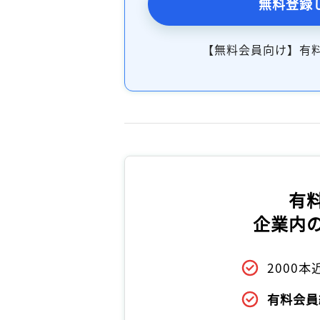
無料登録
【無料会員向け】有
有
企業内
2000
有料会員