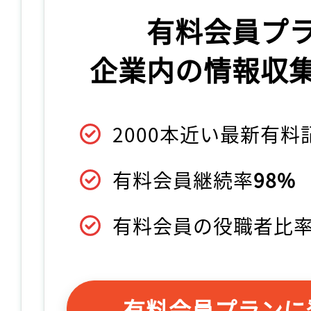
有料会員プ
企業内の情報収
2000本近い最新有
有料会員継続率
98%
有料会員の役職者比
有料会員プランに