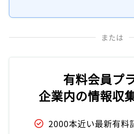
または
有料会員プ
企業内の情報収
2000本近い最新有料