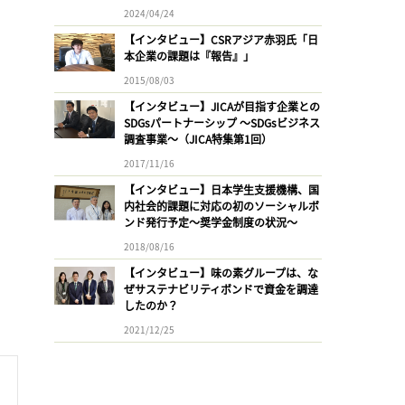
2024/04/24
【インタビュー】CSRアジア赤羽氏「日
本企業の課題は『報告』」
2015/08/03
【インタビュー】JICAが目指す企業との
SDGsパートナーシップ 〜SDGsビジネス
調査事業〜（JICA特集第1回）
2017/11/16
【インタビュー】日本学生支援機構、国
内社会的課題に対応の初のソーシャルボ
ンド発行予定〜奨学金制度の状況〜
2018/08/16
【インタビュー】味の素グループは、な
ぜサステナビリティボンドで資金を調達
したのか？
2021/12/25