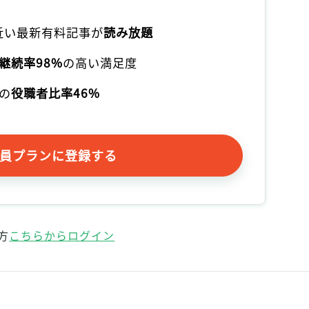
記事をお気に入りに保存するには
ログインが必要です
本近い最新有料記事が
読み放題
継続率98%
の高い満足度
ログイン
会員登録
の
役職者比率46%
員プランに登録する
方
こちらからログイン