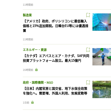
11時間前
製造業
【アメリカ】政府、ポリシリコンに最低輸入
価格と15%追加関税。日韓台EU等には優遇措
置
11時間前
エネルギー・資源
【カナダ】エアバスとエア・カナダ、SAF共同
投資プラットフォーム設立。最大15億円
16時間前
政府・国際機関・NGO
【日本】内閣官房と国交省、地下水保全政策
を強化へ。需要増、外国人利用、気候変動等
1日前