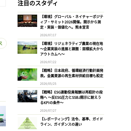
注目のスタディ
【環境】グローバル・ネイチャーポジテ
ィブ・サミット2026開催。開示から測
定・実装・価値化へ。熊本宣言
2026/07/17
ス
【環境】リジェネラティブ農業の現在地
〜企業実装の進展と課題：面積拡大から
アウトカムへ〜
2026/07/22
【戦略】日本政府、循環経済行動計画発
表。金属資源の再生素材供給目標も設定
2026/05/25
【戦略】ESG連動役員報酬は再設計の段
階へ 〜反ESG圧力とSSBJ開示に耐えう
るKPIの条件〜
2026/07/27
【レポーティング】法令、基準、ガイド
ライン、ガイダンスの違い