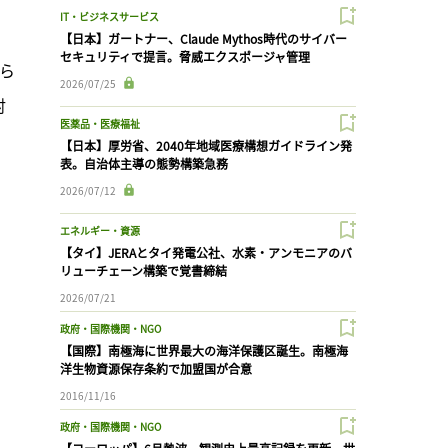
IT・ビジネスサービス
【日本】ガートナー、Claude Mythos時代のサイバー
セキュリティで提言。脅威エクスポージャ管理
さら
2026/07/25
討
医薬品・医療福祉
【日本】厚労省、2040年地域医療構想ガイドライン発
表。自治体主導の態勢構築急務
2026/07/12
エネルギー・資源
【タイ】JERAとタイ発電公社、水素・アンモニアのバ
リューチェーン構築で覚書締結
2026/07/21
政府・国際機関・NGO
【国際】南極海に世界最大の海洋保護区誕生。南極海
洋生物資源保存条約で加盟国が合意
2016/11/16
政府・国際機関・NGO