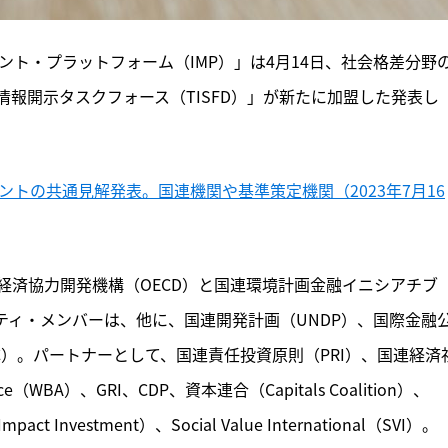
ント・プラットフォーム（IMP）」は4月14日、社会格差分野
報開示タスクフォース（TISFD）」が新たに加盟した発表し
ントの共通見解発表。国連機関や基準策定機関（2023年7月16
経済協力開発機構（OECD）と国連環境計画金融イニシアチブ
ッティ・メンバーは、他に、国連開発計画（UNDP）、国際金融
C）。パートナーとして、国連責任投資原則（PRI）、国連経済
ance（WBA）、GRI、CDP、資本連合（Capitals Coalition）、
Impact Investment）、Social Value International（SVI）。