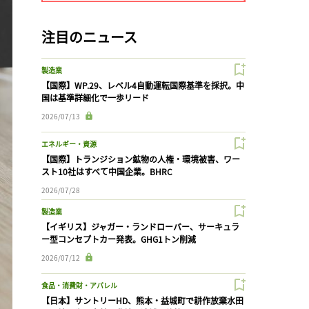
注目のニュース
製造業
【国際】WP.29、レベル4自動運転国際基準を採択。中
国は基準詳細化で一歩リード
2026/07/13
エネルギー・資源
【国際】トランジション鉱物の人権・環境被害、ワー
スト10社はすべて中国企業。BHRC
2026/07/28
製造業
【イギリス】ジャガー・ランドローバー、サーキュラ
ー型コンセプトカー発表。GHG1トン削減
2026/07/12
食品・消費財・アパレル
【日本】サントリーHD、熊本・益城町で耕作放棄水田