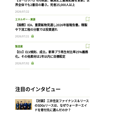
【ヨーロッパ】6月熱波、観測史上最高記録を更新。世
界全体でも2番目の暑さ。死者25,000人以上
2026/07/22
エネルギー・資源
【国際】IEA、重要鉱物見通し2026年版報告書。精製
や下流工程の分散では投資遅れ
2026/07/21
製造業
【EU】ELV規則、成立。新車プラ再生材比率25%義務
化。その他素材は1年以内に目標設定
2026/07/02
注目のインタビュー
【対談】三井住友ファイナンス＆リース
のSDGsリースは、なぜウォーターエイ
ドを寄付先に選んだのか？