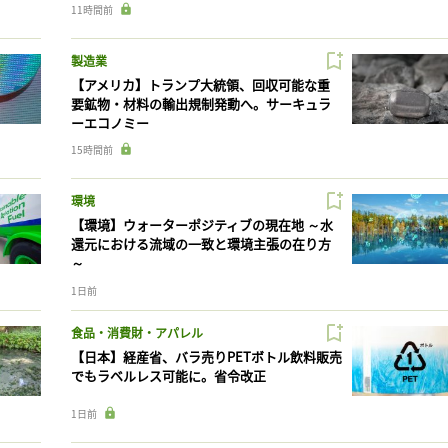
11時間前
製造業
【アメリカ】トランプ大統領、回収可能な重
要鉱物・材料の輸出規制発動へ。サーキュラ
ーエコノミー
15時間前
環境
【環境】ウォーターポジティブの現在地 ～水
還元における流域の一致と環境主張の在り方
～
1日前
食品・消費財・アパレル
【日本】経産省、バラ売りPETボトル飲料販売
でもラベルレス可能に。省令改正
1日前