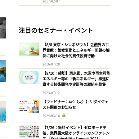
2017/02/07
注目のセミナー・イベント
【8/8 東京・シンポジウム】金融界の世
界貢献：気候変動とエネルギー問題の解
決に向けた社会的責任投資行動
2016/07/28
【8/10：締切】東京都、水素や再生可能
エネルギー等の「新エネルギー」推進に
資する技術開発や実証等の取組を募集
2023/07/12
【ウェビナー：4/9（火）】SJダイジェ
スト開催のお知らせ
2024/03/16
【7/26：無料イベント】ゼロボード主
催、業界最大級オンラインカンファレン
ス 「Sustainability Summit 2023」