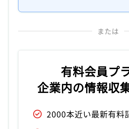
または
有料会員プ
企業内の情報収
2000本近い最新有