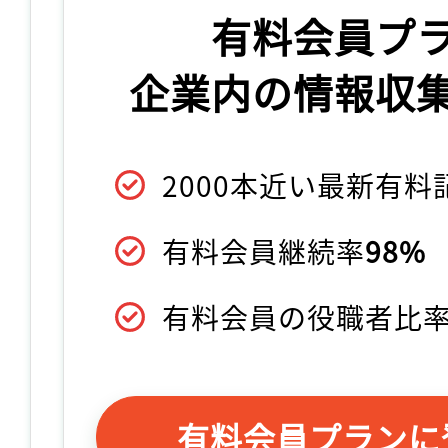
有料会員プ
企業内の情報収
2000本近い最新有
有料会員継続率
98%
有料会員の役職者比
有料会員プランに