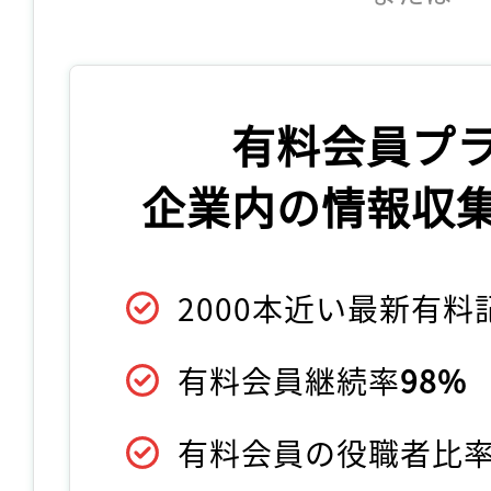
有料会員プ
企業内の情報収
2000本近い最新有
有料会員継続率
98%
有料会員の役職者比