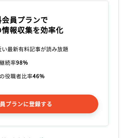
料会員プランで
の情報収集を効率化
本近い最新有料記事が読み放題
継続率
98%
の役職者比率
46%
員プランに登録する