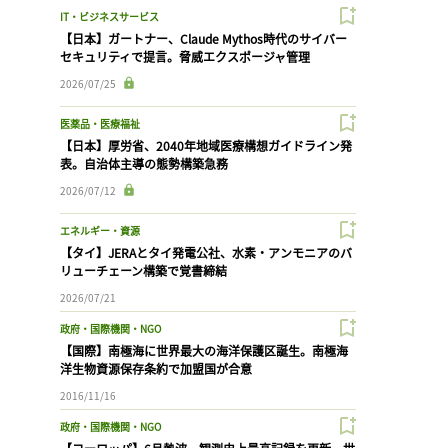
IT・ビジネスサービス
【日本】ガートナー、Claude Mythos時代のサイバー
セキュリティで提言。脅威エクスポージャ管理
2026/07/25
医薬品・医療福祉
【日本】厚労省、2040年地域医療構想ガイドライン発
表。自治体主導の態勢構築急務
2026/07/12
エネルギー・資源
【タイ】JERAとタイ発電公社、水素・アンモニアのバ
リューチェーン構築で覚書締結
2026/07/21
政府・国際機関・NGO
【国際】南極海に世界最大の海洋保護区誕生。南極海
洋生物資源保存条約で加盟国が合意
2016/11/16
政府・国際機関・NGO