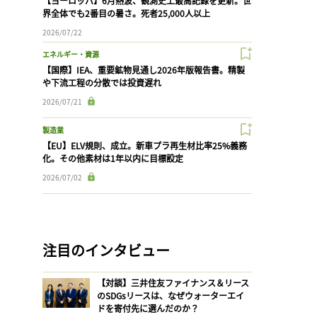
【ヨーロッパ】6月熱波、観測史上最高記録を更新。世
界全体でも2番目の暑さ。死者25,000人以上
2026/07/22
エネルギー・資源
【国際】IEA、重要鉱物見通し2026年版報告書。精製
や下流工程の分散では投資遅れ
2026/07/21
製造業
【EU】ELV規則、成立。新車プラ再生材比率25%義務
化。その他素材は1年以内に目標設定
2026/07/02
注目のインタビュー
【対談】三井住友ファイナンス＆リース
のSDGsリースは、なぜウォーターエイ
ドを寄付先に選んだのか？