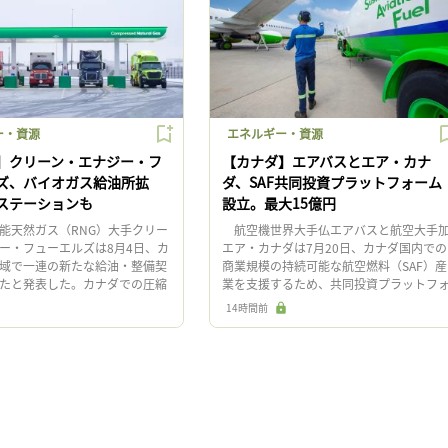
ー・資源
エネルギー・資源
】クリーン・エナジー・フ
【カナダ】エアバスとエア・カナ
ズ、バイオガス給油所拡
ダ、SAF共同投資プラットフォーム
ステーションも
設立。最大15億円
天然ガス（RNG）大手クリー
航空機世界大手仏エアバスと航空大手
ー・フューエルズは8月4日、カ
エア・カナダは7月20日、カナダ国内での
域で一連の新たな給油・整備契
商業規模の持続可能な航空燃料（SAF）産
たと発表した。カナダでの圧縮
業を支援するため、共同投資プラットフ
CNG）自動車の需要拡大に対応
ームを設立する意向を発表した。最大
14時間前
は1996 […]
1,370万カナダドル（約15 […]