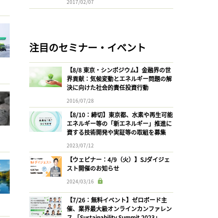
2017/02/07
注目のセミナー・イベント
【8/8 東京・シンポジウム】金融界の世
界貢献：気候変動とエネルギー問題の解
決に向けた社会的責任投資行動
2016/07/28
【8/10：締切】東京都、水素や再生可能
エネルギー等の「新エネルギー」推進に
資する技術開発や実証等の取組を募集
2023/07/12
【ウェビナー：4/9（火）】SJダイジェ
スト開催のお知らせ
2024/03/16
【7/26：無料イベント】ゼロボード主
催、業界最大級オンラインカンファレン
ス 「Sustainability Summit 2023」