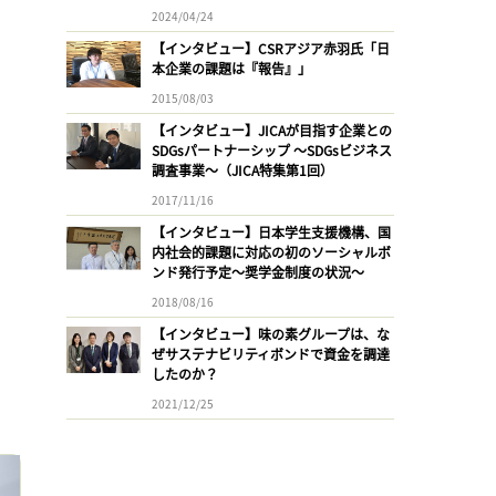
2024/04/24
【インタビュー】CSRアジア赤羽氏「日
本企業の課題は『報告』」
2015/08/03
【インタビュー】JICAが目指す企業との
SDGsパートナーシップ 〜SDGsビジネス
調査事業〜（JICA特集第1回）
2017/11/16
【インタビュー】日本学生支援機構、国
内社会的課題に対応の初のソーシャルボ
ンド発行予定〜奨学金制度の状況〜
2018/08/16
【インタビュー】味の素グループは、な
ぜサステナビリティボンドで資金を調達
したのか？
2021/12/25