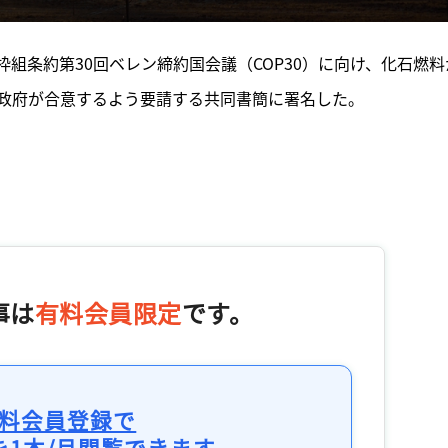
動枠組条約第30回ベレン締約国会議（COP30）に向け、化石燃料
政府が合意するよう要請する共同書簡に署名した。
事は
有料会員限定
です。
料会員登録で
を1本/月閲覧できます