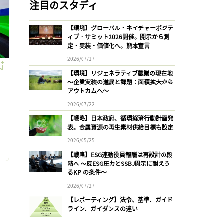
注目のスタディ
【環境】グローバル・ネイチャーポジテ
ィブ・サミット2026開催。開示から測
定・実装・価値化へ。熊本宣言
2026/07/17
【環境】リジェネラティブ農業の現在地
〜企業実装の進展と課題：面積拡大から
アウトカムへ〜
2026/07/22
加
【戦略】日本政府、循環経済行動計画発
表。金属資源の再生素材供給目標も設定
ォ
2026/05/25
【戦略】ESG連動役員報酬は再設計の段
階へ 〜反ESG圧力とSSBJ開示に耐えう
るKPIの条件〜
2026/07/27
【レポーティング】法令、基準、ガイド
ライン、ガイダンスの違い