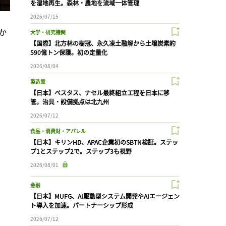
を湿地再生。森林・農地を流域一体管理
2026/07/15
か
大学・研究機関
【国際】北方林の樹冠、永久凍土融解から土壌炭素約
590億トン保護。初の定量化
2026/08/04
製造業
【日本】ベスタス、ナセル最終組立工程を日本に移
管。治具・設備拠点は北九州
2026/07/12
食品・消費財・アパレル
【日本】キリンHD、APAC企業初のSBTN検証。ステッ
プ1とステップ2で。ステップ3も視野
2026/08/01
金融
【日本】MUFG、AI駆動型システム開発やAIエージェン
ト導入を加速。パートナーシップ形成
2026/07/12