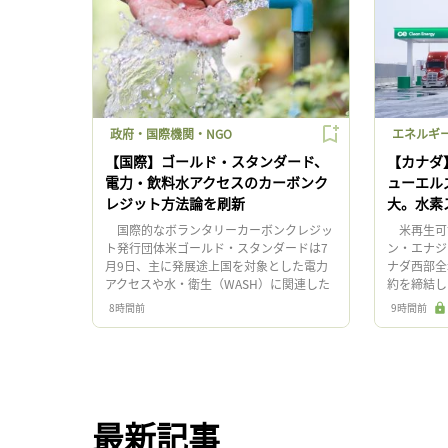
政府・国際機関・NGO
エネルギ
【国際】ゴールド・スタンダード、
【カナダ
電力・飲料水アクセスのカーボンク
ューエル
レジット方法論を刷新
大。水素
国際的なボランタリーカーボンクレジッ
米再生可能
ト発行団体米ゴールド・スタンダードは7
ン・エナジ
月9日、主に発展途上国を対象とした電力
ナダ西部全
アクセスや水・衛生（WASH）に関連した
約を締結し
新たなカーボンクレジット方法論（メソド
天然ガス（
8時間前
9時間前
ロジー）を発行した。方法論の […]
する。 同社
最新記事