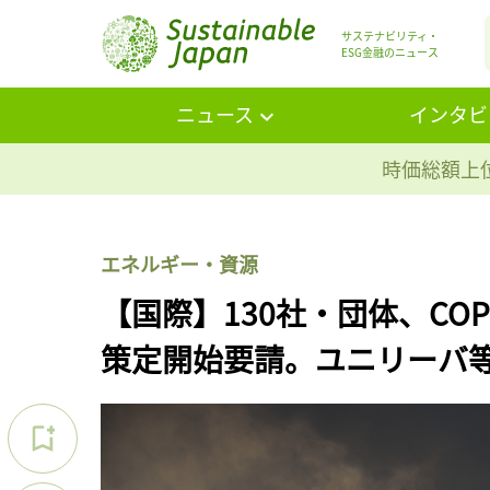
サステナビリティ・
ESG金融のニュース
ニュース
インタビ
時価総額上位
エネルギー・資源
【国際】130社・団体、CO
策定開始要請。ユニリーバ