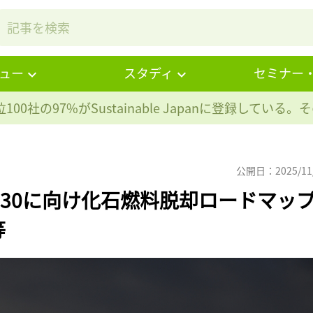
ュー
スタディ
セミナー
100社の97%が
Sustainable Japanに登録している
公開日：2025/11
P30に向け化石燃料脱却ロードマッ
等