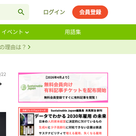
ログイン
会員登録
・イベント
用語集
。その理由は？
/22
プ