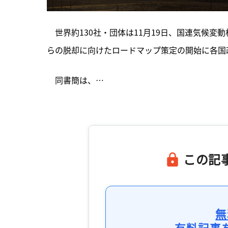
　世界約130社・団体は11月19日、国連気候変
らの脱却に向けたロードマップ策定の開始に各国
　同書簡は、…

この記
無
有料記事