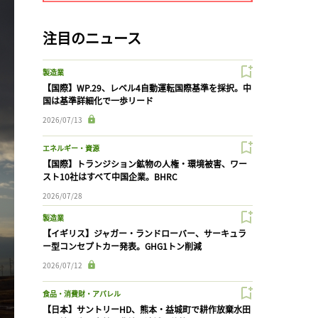
注目のニュース
製造業
【国際】WP.29、レベル4自動運転国際基準を採択。中
国は基準詳細化で一歩リード
2026/07/13
エネルギー・資源
【国際】トランジション鉱物の人権・環境被害、ワー
スト10社はすべて中国企業。BHRC
2026/07/28
製造業
【イギリス】ジャガー・ランドローバー、サーキュラ
ー型コンセプトカー発表。GHG1トン削減
2026/07/12
食品・消費財・アパレル
【日本】サントリーHD、熊本・益城町で耕作放棄水田