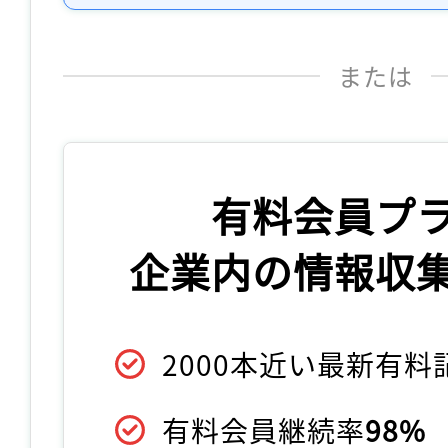
または
有料会員プ
企業内の情報収
2000本近い最新有
有料会員継続率
98%