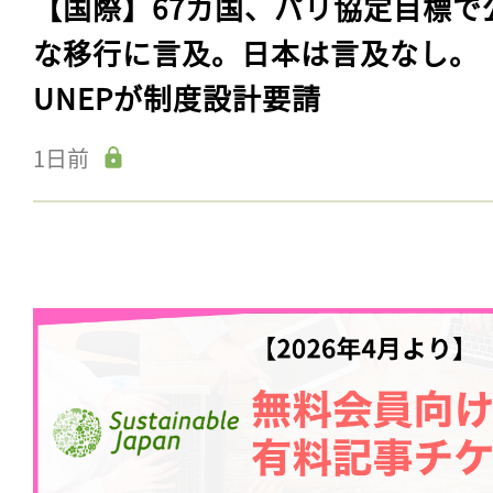
【国際】67カ国、パリ協定目標で
な移行に言及。日本は言及なし。
UNEPが制度設計要請
1日前