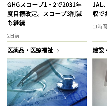
GHGスコープ1・2で2031年
JA
度目標改定。スコープ3削減
収で
も継続
11時
2日前
医薬品・医療福祉
建設