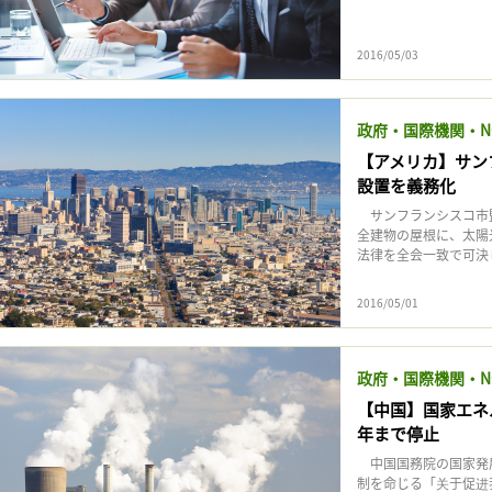
2016/05/03
政府・国際機関・N
【アメリカ】サン
設置を義務化
サンフランシスコ市監
全建物の屋根に、太陽
法律を全会一致で可決した
2016/05/01
政府・国際機関・N
【中国】国家エネ
年まで停止
中国国務院の国家発展
制を命じる「关于促进