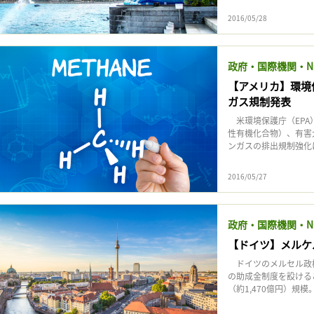
2016/05/28
政府・国際機関・N
【アメリカ】環境
ガス規制発表
米環境保護庁（EPA
性有機化合物）、有害
ンガスの排出規制強化に関
2016/05/27
政府・国際機関・N
【ドイツ】メルケ
ドイツのメルセル政権
の助成金制度を設ける
（約1,470億円）規模