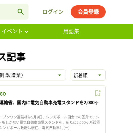
ログイン
会員登録
・イベント
用語集
ス記事
例:製造業）
新着順
GO
運輸省、国内に電気自動車充電スタンドを2,000ヶ
ブンワン運輸相は5月9日、シンガポール国会での答弁で、シ
ヶ所しかない電気自動車充電スタンドを、新たに2,000ヶ所設置
ンガポール政府は現在、電気自動車1, […]