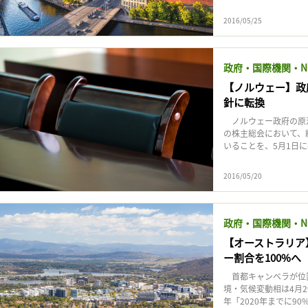
2016/05/25
政府・国際機関・N
【ノルウェー】政
針に転換
ノルウェー政府の原油
の株主総会において、
いることを、5月1日に複
2016/05/20
政府・国際機関・N
【オーストラリア
ー割合を100%へ
首都キャンベラが位置
境・気候変動相は4月
年「2020年までに9