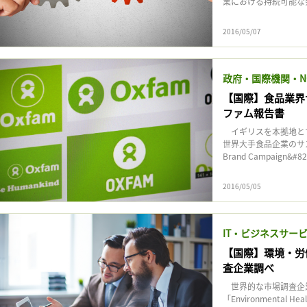
業における持続可能な発
2016/05/07
政府・国際機関・N
【国際】食品業界
ファム報告書
イギリスを本拠地とす
世界大手食品企業のサス
Brand Campaign&#82
2016/05/05
IT・ビジネスサー
【国際】環境・労
査企業調べ
世界的な市場調査企業Tran
「Environmental Healt