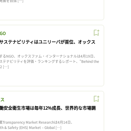
展を目指 […]
GO
サステナビリティはユニリーバが首位、オックス
るNGO、オックスファム・インターナショナルは4月19日、
テナビリティを評価・ランキングするレポート、”Behind the
2 […]
ビス
働安全衛生市場は毎年12%成長、世界的な市場調
sparency Market Researchは4月14日、
h & Safety (EHS) Market – Global […]