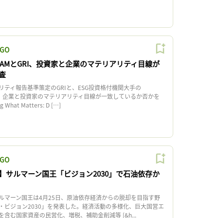
GO
oSAMとGRI、投資家と企業のマテリアリティ目線が
査
ティ報告基準策定のGRIと、ESG投資格付機関大手の
月3日、企業と投資家のマテリアリティ目線が一致しているか否かを
hat Matters: D […]
GO
】サルマーン国王「ビジョン2030」で石油依存か
マーン国王は4月25日、原油依存経済からの脱却を目指す野
・ビジョン2030」を発表した。経済活動の多様化、巨大国営エ
含む国家資産の民営化、増税、補助金削減等 [&h...