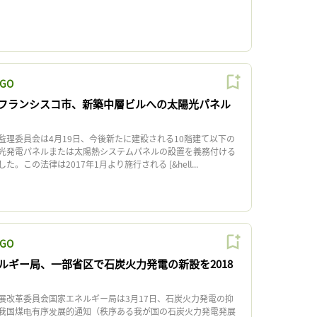
GO
フランシスコ市、新築中層ビルへの太陽光パネル
理委員会は4月19日、今後新たに建設される10階建て以下の
光発電パネルまたは太陽熱システムパネルの設置を義務付ける
。この法律は2017年1月より施行される [&hell...
GO
ルギー局、一部省区で石炭火力発電の新設を2018
改革委員会国家エネルギー局は3月17日、石炭火力発電の抑
我国煤电有序发展的通知（秩序ある我が国の石炭火力発電発展