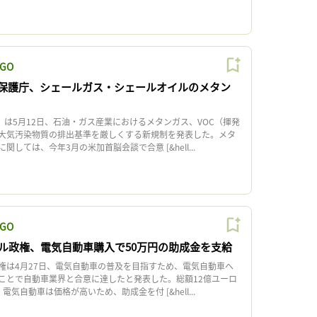
GO
保護庁、シェールガス・シェールオイルのメタン
）は5月12日、石油・ガス産業におけるメタンガス、VOC（揮発
大気汚染物質の排出基準を厳しくする新規制を発表した。メタ
しては、今年3月の米加首脳会談で合意 [&hell...
GO
ル政権、電気自動車購入で50万円の助成金を支給
は4月27日、電気自動車の普及を目指すため、電気自動車へ
ことで自動車業界と合意に達したと発表した。総額12億ユーロ
。電気自動車は価格が高いため、助成金を付 [&hell...