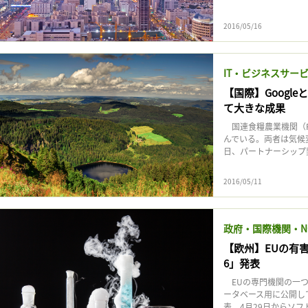
2016/05/16
IT・ビジネスサー
【国際】Goog
て大きな成果
国連食糧農業機関（F
んでいる。両者は気候変
日、パートナーシップ
2016/05/11
政府・国際機関・N
【欧州】EUの有害
6」発表
EUの専門機関の一つ
ータベース用に公開してい
表、4月29日からソフ