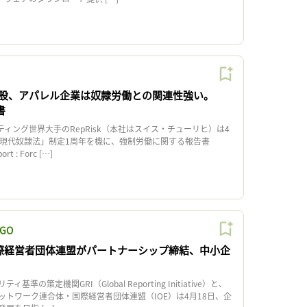
設、アパレル企業は奴隷労働との関連性強い。
書
ィング世界大手のRepRisk（本社はスイス・チューリヒ）は4
「現代奴隷法」制定1周年を機に、強制労働に関する報告書
ort : Forc […]
GO
国際経営者団体連盟がパートナーシップ締結、中小企
の策定機関GRI（Global Reporting Initiative）と、
ットワーク連合体・国際経営者団体連盟（IOE）は4月18日、企