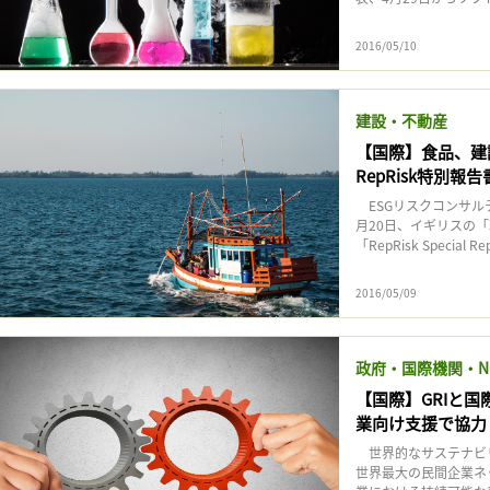
記事をお気に入りに保存するには
ログインが必要です
2016/05/10
ログイン
会員登録
建設・不動産
【国際】食品、建
RepRisk特別報告
ESGリスクコンサルテ
月20日、イギリスの
「RepRisk Special Rep
2016/05/09
政府・国際機関・N
【国際】GRIと
業向け支援で協力
世界的なサステナビリティ基準
世界最大の民間企業ネ