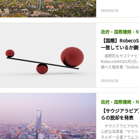
2016/05/19
政府・国際機関・N
【国際】Robec
一致しているか調
国際的なサステナビリ
RobecoSAMは5
調べた報告書「Defining W
2016/05/18
政府・国際機関・N
【サウジアラビア
らの脱却を発表
サウジアラビアのサル
心的な改革案「サウジ
ネルギー企業アラムコを