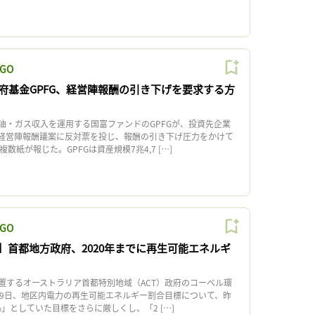
GO
府基金GPFG、経営陣報酬の引き下げを要求する方
・ガス収入を運用する国富ファンドのGPFGが、投資先企業
経営陣報酬議案に反対票を投じ、報酬の引き下げ圧力をかけて
数紙が報じた。GPFGは資産規模7兆4,7 […]
GO
】首都地方政府、2020年までに再生可能エネルギ
するオーストラリア首都特別地域（ACT）政府のコーベル環
29日、地区内電力の再生可能エネルギー割合目標について、昨
0%」としていた目標をさらに厳しくし、「2 […]