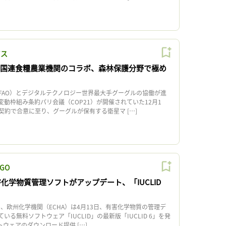
ビス
leと国連食糧農業機関のコラボ、森林保護分野で極め
AO）とデジタルテクノロジー世界最大手グーグルの協働が進
動枠組み条約パリ会議（COP21）が開催されていた12月1
契約で合意に至り、グーグルが保有する衛星マ […]
GO
化学物質管理ソフトがアップデート、「IUCLID
、欧州化学機関（ECHA）は4月13日、有害化学物質の管理デ
る無料ソフトウェア「IUCLID」の最新版「IUCLID 6」を発
トウェアのダウンロード提供 […]