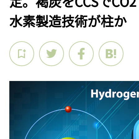
定。褐炭をCCSでCO
水素製造技術が柱か