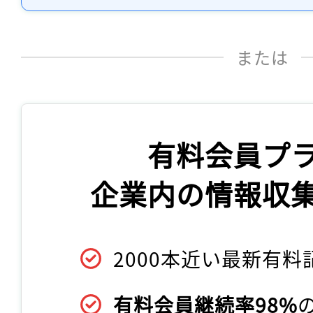
または
有料会員プ
企業内の情報収
2000本近い最新有料
有料会員継続率98%