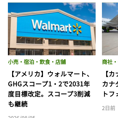
小売・宿泊・飲食・店舗
商社・
【アメリカ】ウォルマート、
【カ
GHGスコープ1・2で2031年
カナ
度目標改定。スコープ3削減
トフ
も継続
2日前
2026/08/05