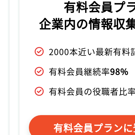
有料会員プ
企業内の情報収
2000本近い最新有
有料会員継続率
98%
有料会員の役職者比
有料会員プランに