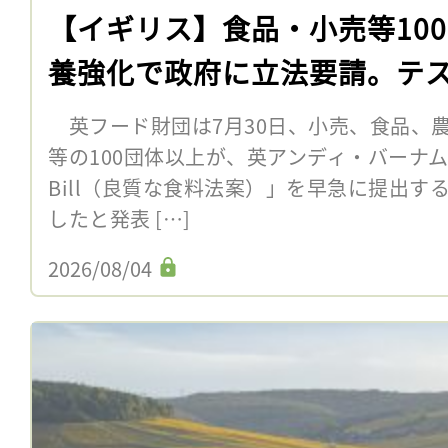
【イギリス】食品・小売等10
養強化で政府に立法要請。テ
英フード財団は7月30日、小売、食品、
等の100団体以上が、英アンディ・バーナム首
Bill（良質な食料法案）」を早急に提出
したと発表 […]
2026/08/04