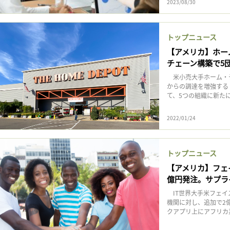
2023/08/30
トップニュース
【アメリカ】ホー
チェーン構築で5
米小売大手ホーム・デ
からの調達を増強する
て、5つの組織に新た
2022/01/24
トップニュース
【アメリカ】フェ
億円発注。サプラ
IT世界大手米フェイ
機関に対し、追加で2
クアプリ上にアフリカ系米国