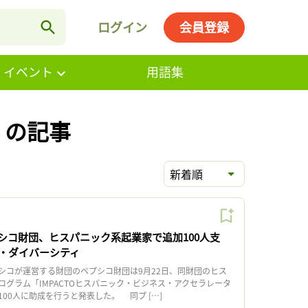
ログイン
会員登録
・イベント
用語集
 の記事
新着順
シコ財団、ヒスパニック系起業家で追加100人支
・ダイバーシティ
コが運営する財団のペプシコ財団は9月22日、同財団のヒス
ログラム「IMPACTOヒスパニック・ビジネス・アクセラレータ
00人に助成を行うと発表した。 同プ […]