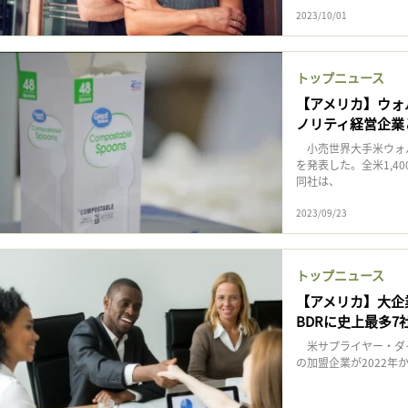
2023/10/01
トップニュース
【アメリカ】ウォ
ノリティ経営企業
小売世界大手米ウォル
を発表した。全米1,
同社は、
2023/09/23
トップニュース
【アメリカ】大企
BDRに史上最多7
米サプライヤー・ダイ
の加盟企業が2022年