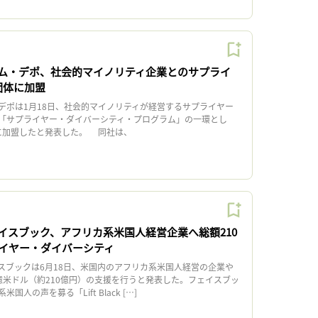
ム・デポ、社会的マイノリティ企業とのサプライ
団体に加盟
ポは1月18日、社会的マイノリティが経営するサプライヤー
「サプライヤー・ダイバーシティ・プログラム」の一環とし
に加盟したと発表した。 同社は、
イスブック、アフリカ系米国人経営企業へ総額210
イヤー・ダイバーシティ
スブックは6月18日、米国内のアフリカ系米国人経営の企業や
億米ドル（約210億円）の支援を行うと発表した。フェイスブッ
人の声を募る「Lift Black […]