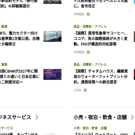
け新契約モデル「移行期
トル飲料販売でもラベルレス可能
契約」の詳細案提示
に。省令改正
9時間前
・資源
食品・消費財・アパレル
BTi、電力セクター向け
【国際】異常気象等でコーヒー、
ロ基準第2次案公表。目標
ココア、茶の国際価格が大きく変
を大幅修正
動。FAOが構造的対処提唱
9時間前
記事をお気に入りに保存するには
・資源
食品・消費財・アパレル
ログインが必要です
国CBAMが2027年に開
【国際】チャタムハウス、繊維貿
制度との違いと日本企業に
易のウォーターフットプリント分
る二制度対応〜
析。通商政策への統合提言
ログイン
会員登録
1日前
ビジネスサービス
小売・宿泊・飲食・店舗
スサービス
小売・宿泊・飲食・店舗
VIDIA等、オープンセキ
【アメリカ】ウォルマート、GHG