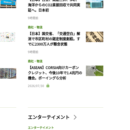
海洋からのCO2直接回収で共同実
証へ。日本初
9時間前
商社・物流
【日本】国交省、「交通空白」解
消で市区町村の認定制度創設。す
でに2300万人が懸念状態
9時間前
商社・物流
【ASEAN】CORSIA向けカーボン
クレジット、今後10年で1.4兆円の
機会。ボーイングら分析
2026/07/30
エンターテイメント
エンターテイメント