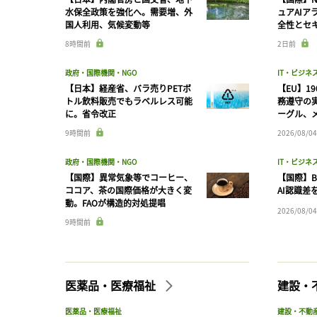
水保全政策を強化へ。需要増、外
ュアAIア
国人利用、気候変動等
全性とセ
8時間前
2日前
政府・国際機関・NGO
IT・ビジネ
【日本】経産省、バラ売りPETボ
【EU】1
トル飲料販売でもラベルレス可能
務遵守の
に。省令改正
ーグル、メ
9時間前
2026/08/04
政府・国際機関・NGO
IT・ビジネ
【国際】異常気象等でコーヒー、
【国際】B
ココア、茶の国際価格が大きく変
AI認識差
動。FAOが構造的対処提唱
2026/08/04
9時間前
医薬品・医療福祉
建設・
医薬品・医療福祉
建設・不動