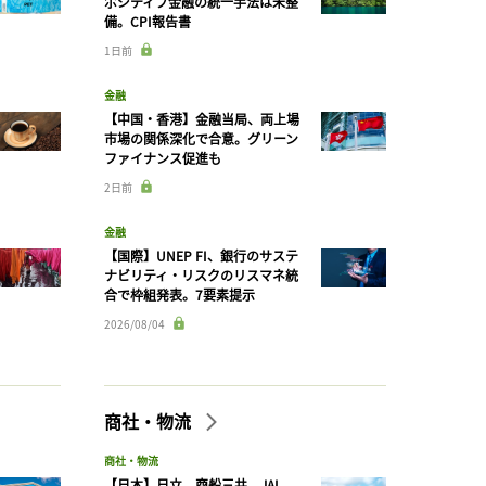
ポジティブ金融の統一手法は未整
備。CPI報告書
1日前
金融
【中国・香港】金融当局、両上場
市場の関係深化で合意。グリーン
ファイナンス促進も
2日前
金融
【国際】UNEP FI、銀行のサステ
ナビリティ・リスクのリスマネ統
合で枠組発表。7要素提示
2026/08/04
商社・物流
商社・物流
【日本】日立、商船三井、JAL、