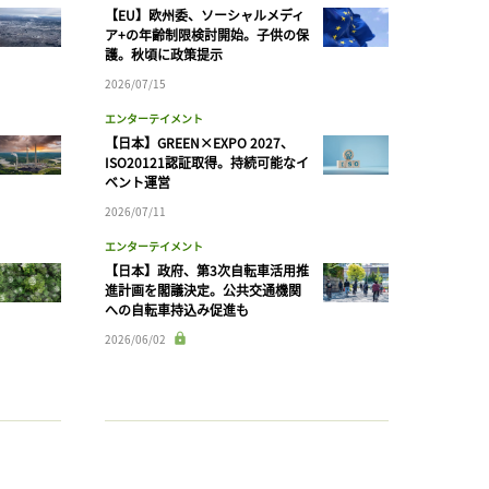
【EU】欧州委、ソーシャルメディ
ア+の年齢制限検討開始。子供の保
護。秋頃に政策提示
2026/07/15
エンターテイメント
【日本】GREEN×EXPO 2027、
ISO20121認証取得。持続可能なイ
ベント運営
2026/07/11
エンターテイメント
【日本】政府、第3次自転車活用推
進計画を閣議決定。公共交通機関
への自転車持込み促進も
2026/06/02