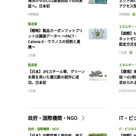
海洋からのCO2直接回収で共同実
ェクト向
証へ。日本初
アクセス
9時間前
9時間前
製造業
エネルギー
【戦略】製品カーボンフットプリ
【国際】S
ントは調達データへ 〜PACT・
ネットゼ
Catena-X・ウラノスの役割と連
設定方式
携〜
1日前
1日前
製造業
エネルギー
【日本】JFEスチール等、グリーン
【環境】英
水素を用いた還元鉄の試作に成
始 〜EU
功。日本初
求められ
1日前
2026/08/04
政府・国際機関・NGO
IT・
政府・国際機関・NGO
IT・ビジネ
【日本】内閣官房と国交省、地下
【国際】N