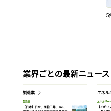
5
業界ごとの最新ニュース
製造業
エネル
製造業
エネルギー
【日本】日立、商船三井、JAL、
【イギリス