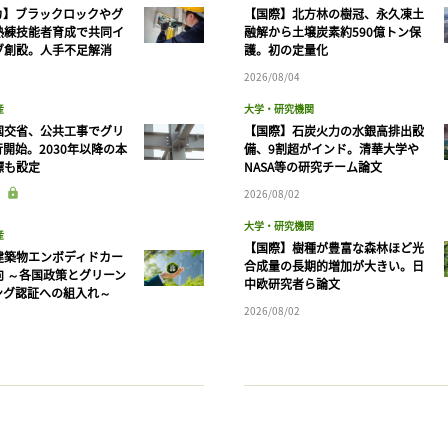
カ】ブラックロックやグ
【国際】北方林の樹冠、永久凍土
熟練技能者育成で共同イ
融解から土壌炭素約590億トン保
ブ創設。人手不足解消
護。初の定量化
2026/08/04
産
大学・研究機関
国交省、公共工事でグリ
【国際】石炭火力の水銀高排出設
開始。2030年以降の本
備、9割超がインド。清華大学や
標も設定
NASA等の研究チーム論文
2026/08/02
大学・研究機関
産
【国際】樹種が豊富な森林ほど光
建築物エンボディドカー
合成量の長期的増加が大きい。日
向 ～各国政策とグリーン
中欧研究者ら論文
ング認証への組入れ～
2026/08/02