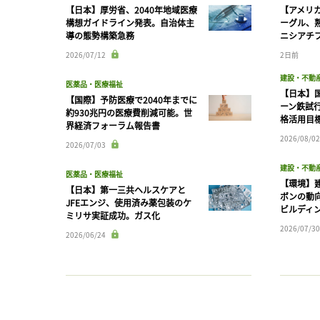
【日本】厚労省、2040年地域医療
【アメリ
構想ガイドライン発表。自治体主
ーグル、
導の態勢構築急務
ニシアチ
2026/07/12
2日前
建設・不動
医薬品・医療福祉
【日本】
【国際】予防医療で2040年までに
ーン鉄試行
約930兆円の医療費削減可能。世
格活用目
界経済フォーラム報告書
2026/08/02
2026/07/03
建設・不動
医薬品・医療福祉
【環境】
【日本】第一三共ヘルスケアと
ボンの動
JFEエンジ、使用済み薬包装のケ
ビルディ
ミリサ実証成功。ガス化
2026/07/30
2026/06/24