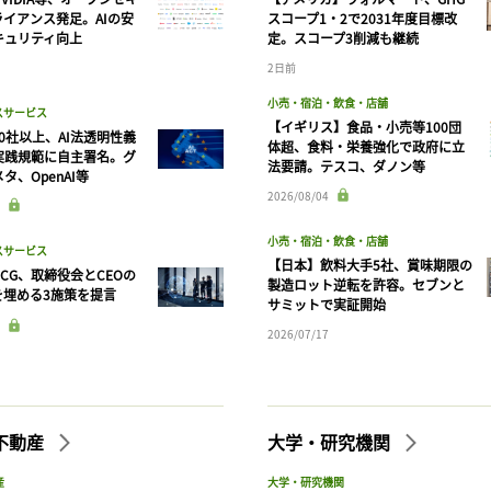
ライアンス発足。AIの安
スコープ1・2で2031年度目標改
キュリティ向上
定。スコープ3削減も継続
2日前
小売・宿泊・飲食・店舗
スサービス
【イギリス】食品・小売等100団
90社以上、AI法透明性義
体超、食料・栄養強化で政府に立
実践規範に自主署名。グ
法要請。テスコ、ダノン等
タ、OpenAI等
2026/08/04
小売・宿泊・飲食・店舗
スサービス
【日本】飲料大手5社、賞味期限の
CG、取締役会とCEOの
製造ロット逆転を許容。セブンと
を埋める3施策を提言
サミットで実証開始
2026/07/17
不動産
大学・研究機関
産
大学・研究機関