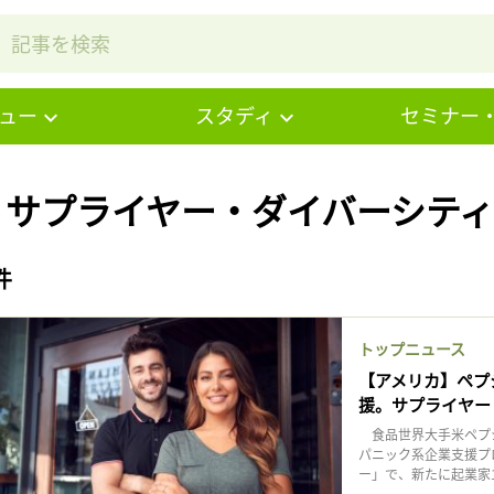
ュー
スタディ
セミナー
# サプライヤー・ダイバーシティ
件
トップニュース
【アメリカ】ペプ
援。サプライヤー
食品世界大手米ペプシ
パニック系企業支援プ
ー」で、新たに起業家1