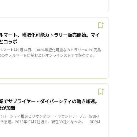
ルマート、堆肥化可能カトラリー販売開始。マイ
とコラボ
マートは9月14日、100%堆肥化可能なカトラリーのPB商品
400のウォルマート店舗およびオンラインストアで販売する。
業でサプライヤー・ダイバーシティの動き加速。
社が加盟
バーシティ推進ビリオンダラー・ラウンドテーブル（BDR）
から急増。2023年には7社増え、現在39社となった。 BDRは