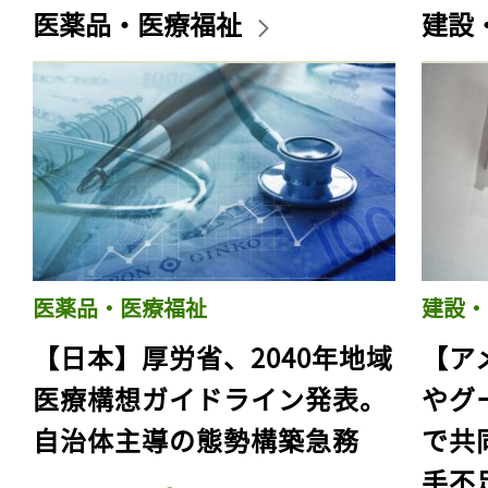
医薬品・医療福祉
建設
医薬品・医療福祉
建設・
【日本】厚労省、2040年地域
【ア
医療構想ガイドライン発表。
やグ
自治体主導の態勢構築急務
で共
手不