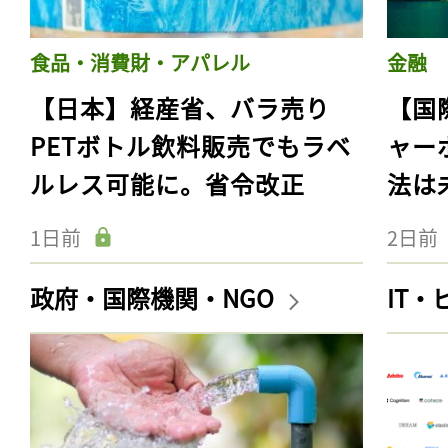
食品・消費財・アパレル
金融
【日本】経産省、バラ売り
【国
PETボトル飲料販売でもラベ
ャー
ルレス可能に。省令改正
法は
1日前
2日前
政府・国際機関・NGO
IT