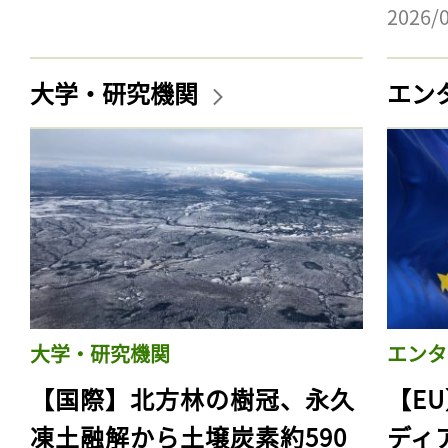
2026/
大学・研究機関
エン
大学・研究機関
エンタ
【国際】北方林の樹冠、永久
【E
凍土融解から土壌炭素約590
ディ