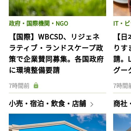
政府・国際機関・NGO
IT・
【国際】WBCSD、リジェネ
【日
ラティブ・ランドスケープ政
りす
策で企業賛同募集。各国政府
請。
に環境整備要請
グー
7時間前
7時間
小売・宿泊・飲食・店舗
商社