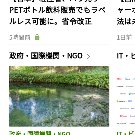
PETボトル飲料販売でもラベ
ャー
ルレス可能に。省令改正
法は
5時間前
1日前
政府・国際機関・NGO
IT
政府・国際機関・NGO
IT・