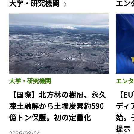
大学・研究機関
エン
大学・研究機関
エンタ
【国際】北方林の樹冠、永久
【E
凍土融解から土壌炭素約590
ディ
億トン保護。初の定量化
始。
提示
2026/08/04