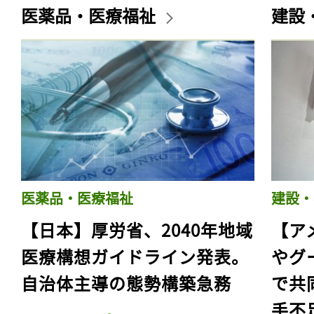
医薬品・医療福祉
建設
医薬品・医療福祉
建設・
【日本】厚労省、2040年地域
【ア
医療構想ガイドライン発表。
やグ
自治体主導の態勢構築急務
で共
手不