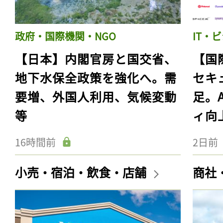
政府・国際機関・NGO
IT・
【日本】内閣官房と国交省、
【国
地下水保全政策を強化へ。需
セキ
要増、外国人利用、気候変動
足。
等
ィ向
16時間前
2日前
小売・宿泊・飲食・店舗
商社