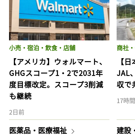
小売・宿泊・飲食・店舗
商社・
【アメリカ】ウォルマート、
【日
GHGスコープ1・2で2031年
JA
度目標改定。スコープ3削減
収で
も継続
17時
2日前
医薬品・医療福祉
建設