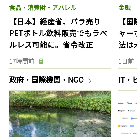
食品・消費財・アパレル
金融
【日本】経産省、バラ売り
【国
PETボトル飲料販売でもラベ
ャー
ルレス可能に。省令改正
法は
17時間前
1日前
政府・国際機関・NGO
IT