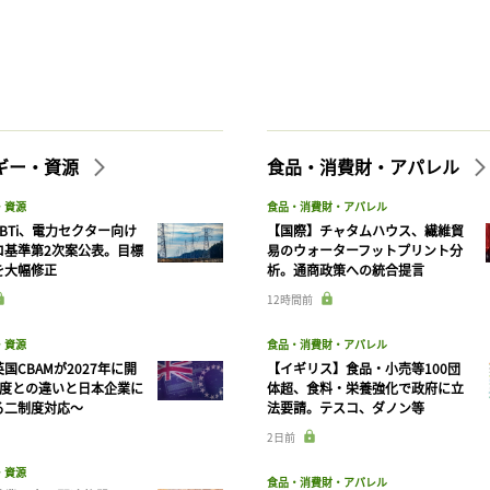
ギー・資源
食品・消費財・アパレル
・資源
食品・消費財・アパレル
BTi、電力セクター向け
【国際】チャタムハウス、繊維貿
ロ基準第2次案公表。目標
易のウォーターフットプリント分
を大幅修正
析。通商政策への統合提言
12時間前
・資源
食品・消費財・アパレル
国CBAMが2027年に開
【イギリス】食品・小売等100団
制度との違いと日本企業に
体超、食料・栄養強化で政府に立
る二制度対応〜
法要請。テスコ、ダノン等
2日前
・資源
食品・消費財・アパレル