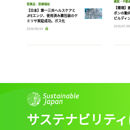
建設・不動
医薬品・医療福祉
【環境】
【日本】第一三共ヘルスケアと
ボンの動
JFEエンジ、使用済み薬包装のケ
ビルディ
ミリサ実証成功。ガス化
2026/07/30
2026/06/24
サステナビリティ