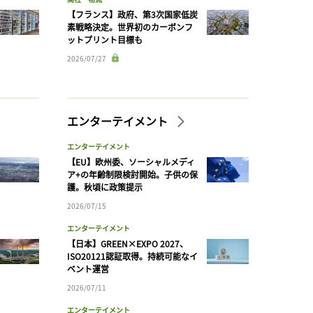
【フランス】政府、第3次国家低炭
素戦略決定。世界初のカーボンフ
ットプリント目標も
2026/07/27
エンターテイメント
エンターテイメント
【EU】欧州委、ソーシャルメディ
ア+の年齢制限検討開始。子供の保
護。秋頃に政策提示
2026/07/15
エンターテイメント
【日本】GREEN×EXPO 2027、
ISO20121認証取得。持続可能なイ
ベント運営
2026/07/11
エンターテイメント