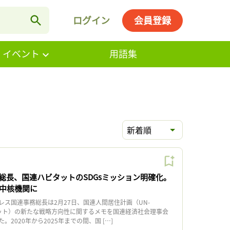
ログイン
会員登録
・イベント
用語集
新着順
総長、国連ハビタットのSDGsミッション明確化。
の中核機関に
ス国連事務総長は2月27日、国連人間居住計画（UN-
ビタット）の新たな戦略方向性に関するメモを国連経済社会理事会
た。2020年から2025年までの間、国 […]