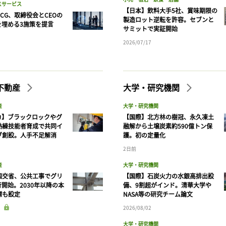
スサービス
【日本】飲料大手5社、賞味期限の
CG、取締役会とCEOの
製造ロット逆転を許容。セブンと
を埋める3施策を提言
サミットで実証開始
2026/07/17
不動産
大学・研究機関
産
大学・研究機関
カ】ブラックロックやグ
【国際】北方林の樹冠、永久凍土
熟練技能者育成で共同イ
融解から土壌炭素約590億トン保
ブ創設。人手不足解消
護。初の定量化
2日前
産
大学・研究機関
国交省、公共工事でグリ
【国際】石炭火力の水銀高排出設
開始。2030年以降の本
備、9割超がインド。清華大学や
標も設定
NASA等の研究チーム論文
2026/08/02
大学・研究機関