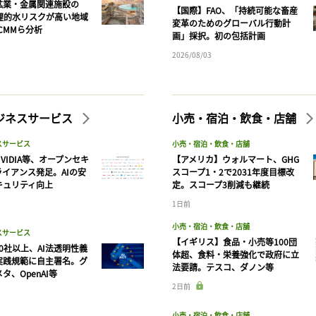
鉱業・金属関連施設の
【国際】FAO、「持続可能な畜産
物理的水リスクが高い地域
変革のためのグローバル行動計
CMMら分析
画」採択。初の包括計画
2026/08/03
ビジネスサービス
小売・宿泊・飲食・店舗
スサービス
小売・宿泊・飲食・店舗
VIDIA等、オープンセキ
【アメリカ】ウォルマート、GHG
ライアンス発足。AIの安
スコープ1・2で2031年度目標改
キュリティ向上
定。スコープ3削減も継続
1日前
記事をお気に入りに保存するには
小売・宿泊・飲食・店舗
スサービス
ログインが必要です
【イギリス】食品・小売等100団
90社以上、AI法透明性義
体超、食料・栄養強化で政府に立
実践規範に自主署名。グ
法要請。テスコ、ダノン等
タ、OpenAI等
ログイン
会員登録
2日前
小売・宿泊・飲食・店舗