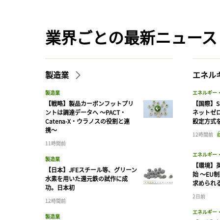
業界ごとの最新ニュース
製造業
エネル
製造業
エネルギー
【戦略】製品カーボンフットプリ
【国際】S
ントは調達データへ 〜PACT・
ネットゼ
Catena-X・ウラノスの役割と連
設定方式
携〜
12時間前
11時間前
エネルギー
製造業
【環境】英
【日本】JFEスチール等、グリーン
始 〜EU
水素を用いた還元鉄の試作に成
求められ
功。日本初
2日前
12時間前
エネルギー
製造業