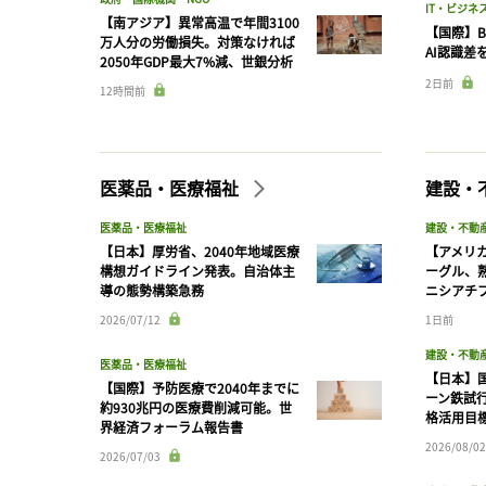
IT・ビジネ
【南アジア】異常高温で年間3100
【国際】B
万人分の労働損失。対策なければ
AI認識差
2050年GDP最大7%減、世銀分析
2日前
12時間前
医薬品・医療福祉
建設・
医薬品・医療福祉
建設・不動
【日本】厚労省、2040年地域医療
【アメリ
構想ガイドライン発表。自治体主
ーグル、
導の態勢構築急務
ニシアチ
2026/07/12
1日前
建設・不動
医薬品・医療福祉
【日本】
【国際】予防医療で2040年までに
ーン鉄試行
約930兆円の医療費削減可能。世
格活用目
界経済フォーラム報告書
2026/08/02
2026/07/03