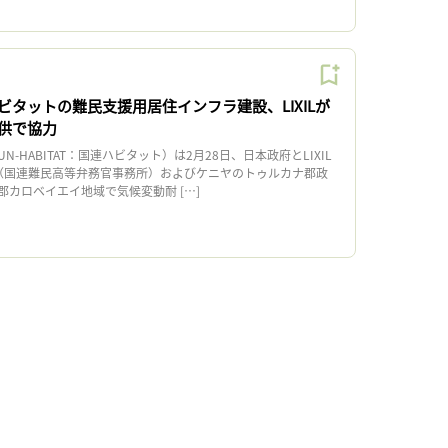
ビタットの難民支援用居住インフラ建設、LIXILが
供で協力
HABITAT：国連ハビタット）は2月28日、日本政府とLIXIL
R（国連難民高等弁務官事務所）およびケニヤのトゥルカナ郡政
カロベイエイ地域で気候変動耐 […]