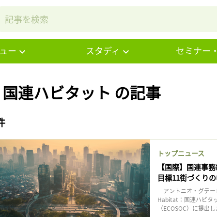
ュー
スタディ
セミナー
# 国連ハビタット の記事
件
トップニュース
【国際】国連事務
目標11街づくり
アントニオ・グテーレ
Habitat：国連ハ
（ECOSOC）に提出し