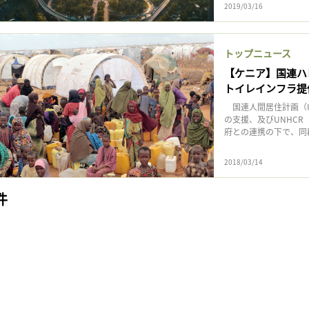
2019/03/16
トップニュース
【ケニア】国連ハ
トイレインフラ提
国連人間居住計画（UN-
の支援、及びUNHC
府との連携の下で、同郡
2018/03/14
件