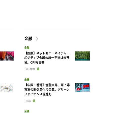
金融
金融
【国際】ネットゼロ・ネイチャー
ポジティブ金融の統一手法は未整
備。CPI報告書
12時間前
金融
【中国・香港】金融当局、両上場
市場の関係深化で合意。グリーン
ファイナンス促進も
1日前
金融