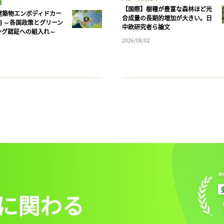
産
【国際】樹種が豊富な森林ほど光
建築物エンボディドカー
合成量の長期的増加が大きい。日
向 ～各国政策とグリーン
中欧研究者ら論文
ング認証への組入れ～
2026/08/02
に関わる