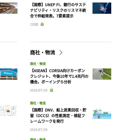
【国際】UNEP FI、銀行のサステ
ナビリティ・リスクのリスマネ統
合で枠組発表。7要素提示
2日前
商社・物流
商社・物流
【ASEAN】CORSIA向けカーボン
クレジット、今後10年で1.4兆円の
機会。ボーイングら分析
2026/07/30
商社・物流
【国際】DNV、船上炭素回収・貯
留（OCCS）の性能測定・検証フ
レームワークを発行
2026/07/29
商社・物流