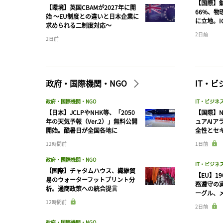
【国際】
【環境】英国CBAMが2027年に開
66%、
始 〜EU制度との違いと日本企業に
に立地。I
求められる二制度対応〜
2日前
2日前
政府・国際機関・NGO
IT・
政府・国際機関・NGO
IT・ビジネ
【日本】JCLPやNHK等、「2050
【国際】N
年の天気予報（Ver.2）」無料公開
ュアAIア
開始。酷暑日が全国各地に
全性とセ
12時間前
1日前
政府・国際機関・NGO
IT・ビジネ
【国際】チャタムハウス、繊維貿
【EU】1
易のウォーターフットプリント分
務遵守の
析。通商政策への統合提言
ーグル、メ
12時間前
2日前
政府・国際機関・NGO