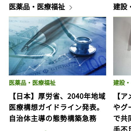
医薬品・医療福祉
建設
医薬品・医療福祉
建設・
【日本】厚労省、2040年地域
【ア
医療構想ガイドライン発表。
やグ
自治体主導の態勢構築急務
で共
手不