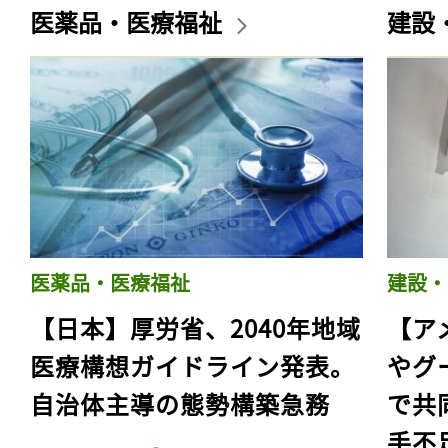
医薬品・医療福祉
建設
医薬品・医療福祉
建設・
【日本】厚労省、2040年地域
【ア
医療構想ガイドライン発表。
やグ
自治体主導の態勢構築急務
で共
手不