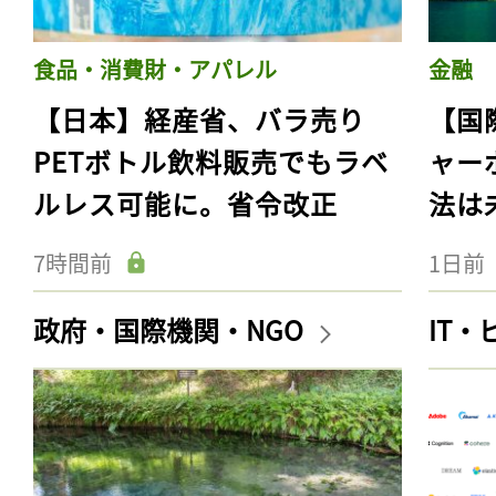
食品・消費財・アパレル
金融
【日本】経産省、バラ売り
【国
PETボトル飲料販売でもラベ
ャー
ルレス可能に。省令改正
法は
7時間前
1日前
政府・国際機関・NGO
IT