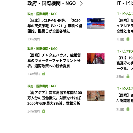
政府・国際機関・NGO
IT・
政府・国際機関・NGO
IT・ビジネ
【日本】JCLPやNHK等、「2050
【国際】N
年の天気予報（Ver.2）」無料公開
ュアAIア
開始。酷暑日が全国各地に
全性とセ
13時間前
1日前
政府・国際機関・NGO
IT・ビジネ
【国際】チャタムハウス、繊維貿
【EU】1
易のウォーターフットプリント分
務遵守の
析。通商政策への統合提言
ーグル、メ
13時間前
2日前
政府・国際機関・NGO
IT・ビジネ
【南アジア】異常高温で年間3100
【国際】B
万人分の労働損失。対策なければ
AI認識差
2050年GDP最大7%減、世銀分析
2日前
14時間前