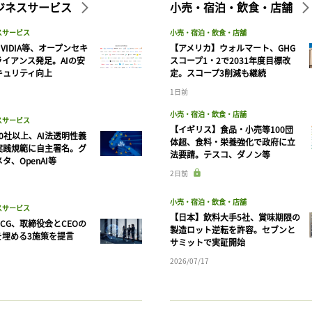
ビジネスサービス
小売・宿泊・飲食・店舗
スサービス
小売・宿泊・飲食・店舗
VIDIA等、オープンセキ
【アメリカ】ウォルマート、GHG
ライアンス発足。AIの安
スコープ1・2で2031年度目標改
キュリティ向上
定。スコープ3削減も継続
1日前
小売・宿泊・飲食・店舗
スサービス
【イギリス】食品・小売等100団
90社以上、AI法透明性義
体超、食料・栄養強化で政府に立
実践規範に自主署名。グ
法要請。テスコ、ダノン等
タ、OpenAI等
記事をお気に入りに保存するには
2日前
ログインが必要です
小売・宿泊・飲食・店舗
スサービス
【日本】飲料大手5社、賞味期限の
CG、取締役会とCEOの
ログイン
会員登録
製造ロット逆転を許容。セブンと
を埋める3施策を提言
サミットで実証開始
2026/07/17