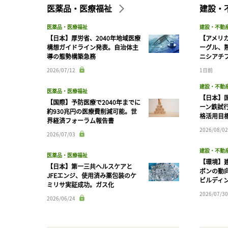
医薬品・医療福祉
建設・
医薬品・医療福祉
建設・不動
【日本】厚労省、2040年地域医療
【アメリ
構想ガイドライン発表。自治体主
ーグル、
導の態勢構築急務
ニシアチ
2026/07/12
1日前
建設・不動
医薬品・医療福祉
【日本】
【国際】予防医療で2040年までに
ーン鉄試行
約930兆円の医療費削減可能。世
格活用目
界経済フォーラム報告書
2026/08/02
2026/07/03
建設・不動
医薬品・医療福祉
【環境】
【日本】第一三共ヘルスケアと
ボンの動
JFEエンジ、使用済み薬包装のケ
ビルディ
ミリサ実証成功。ガス化
2026/07/30
2026/06/24