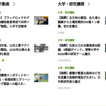
不動産
大学・研究機関
産
大学・研究機関
カ】ブラックロックやグ
【国際】北方林の樹冠、永久凍土
熟練技能者育成で共同イ
融解から土壌炭素約590億トン保
ブ創設。人手不足解消
護。初の定量化
2日前
産
大学・研究機関
国交省、公共工事でグリ
【国際】石炭火力の水銀高排出設
開始。2030年以降の本
備、9割超がインド。清華大学や
標も設定
NASA等の研究チーム論文
2026/08/02
大学・研究機関
産
【国際】樹種が豊富な森林ほど光
建築物エンボディドカー
合成量の長期的増加が大きい。日
向 ～各国政策とグリーン
中欧研究者ら論文
ング認証への組入れ～
2026/08/02