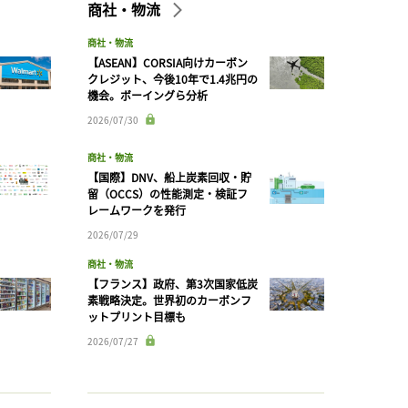
商社・物流
商社・物流
【ASEAN】CORSIA向けカーボン
クレジット、今後10年で1.4兆円の
機会。ボーイングら分析
2026/07/30
商社・物流
【国際】DNV、船上炭素回収・貯
留（OCCS）の性能測定・検証フ
レームワークを発行
2026/07/29
商社・物流
【フランス】政府、第3次国家低炭
素戦略決定。世界初のカーボンフ
ットプリント目標も
2026/07/27