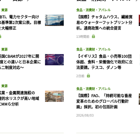
・資源
食品・消費財・アパレル
BTi、電力セクター向け
【国際】チャタムハウス、繊維貿
ロ基準第2次案公表。目標
易のウォーターフットプリント分
を大幅修正
析。通商政策への統合提言
13時間前
・資源
食品・消費財・アパレル
国CBAMが2027年に開
【イギリス】食品・小売等100団
制度との違いと日本企業に
体超、食料・栄養強化で政府に立
る二制度対応〜
法要請。テスコ、ダノン等
2日前
・資源
食品・消費財・アパレル
鉱業・金属関連施設の
【国際】FAO、「持続可能な畜産
物理的水リスクが高い地域
変革のためのグローバル行動計
CMMら分析
画」採択。初の包括計画
2026/08/03