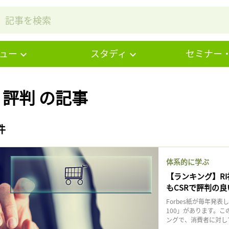
ュー
スタディ
セミナー
# 評判 の記事
件
体系的に学ぶ
【ランキング】RI社「2
もCSRで評判の
Forbes紙が毎年発表し
100」があります。
ングで、消費者に対して