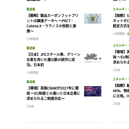
製造業
エネルギー
【戦略】製品カーボンフットプリ
【国際】S
ントは調達データへ 〜PACT・
ネットゼ
Catena-X・ウラノスの役割と連
設定方式
携〜
14時間前
13時間前
エネルギー
製造業
【環境】英
【日本】JFEスチール等、グリーン
始 〜EU
水素を用いた還元鉄の試作に成
求められ
功。日本初
2日前
13時間前
エネルギー
製造業
【国際】
【環境】英国CBAMが2027年に開
66%、
始 〜EU制度との違いと日本企業に
に立地。I
求められる二制度対応〜
2日前
2日前