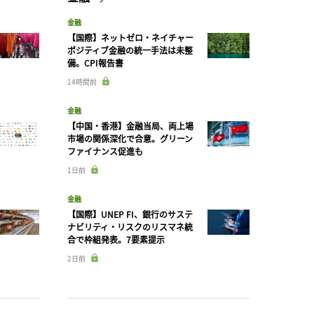
金融
【国際】ネットゼロ・ネイチャー
ポジティブ金融の統一手法は未整
備。CPI報告書
14時間前
金融
【中国・香港】金融当局、両上場
市場の関係深化で合意。グリーン
ファイナンス促進も
1日前
金融
【国際】UNEP FI、銀行のサステ
ナビリティ・リスクのリスマネ統
合で枠組発表。7要素提示
2日前