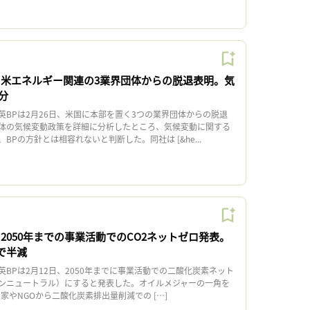
、米エネルギー関連の3業界団体からの脱退表明。気
分
BPは2月26日、米国に本部を置く3つの業界団体からの脱退
体の気候変動政策を詳細に分析したところ、気候変動に関する
BPの方針とは相容れないと判断した。同社は [&he...
2050年までの事業活動でのCO2ネットゼロ発表。
で半減
BPは2月12日、2050年までに事業活動での二酸化炭素ネット
ンニュートラル）にすると発表した。オイルメジャーの一角を
家やNGOから二酸化炭素排出量削減での […]