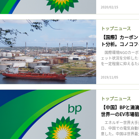
2020/02/15
トップニュース
【国際】カーボン
ト分析。コノコフ
国際環境NGOカーボ
ェット状況を分析した
を一定程度に抑えるため
2019/11/05
トップニュース
【中国】BPと滴
世界一のEV市場
エネルギー世界大手英
日、中国での電気自動
意した。中国は世界最大の