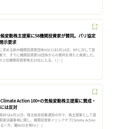
気候変動株主提案に58機関投資家が賛同。パリ協定
開示要求
める欧州機関投資家団体IIGCCは5月14日、BPに対して提
案で、すでに機関投資家58団体からの賛同を得たと発表した。
の上位機関投資家株主20位に入る。I […]
imate Action 100+の気候変動株主提案に賛成・
提案には反対
BPは4月10日、株主総会招集通知の中で、株主提案として提
決議事項に関し、機関投資家イニシアチブClimate Action
る一方、蘭NGO主導Fo […]