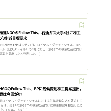
NGOのFollow This、石油ガス大手4社に株主
プ3削減目標要求
ollow Thisは12月21日、ロイヤル・ダッチ・シェル、BP、
ール（旧スタトイル）の4社に対し、2019年の株主総会に向け
案を提出したと発表した。 […]
OのFollow This、BPに気候変動株主提案提出。
案は今回が初
蘭ロイヤル・ダッチ・シェルに対する気候変動対応を要求して
w Thisは、英BPの2019年の株主総会向けに株主提案を提出したこ
ollow This […]