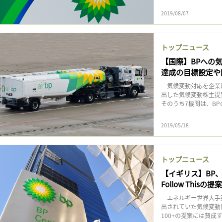
記事をお気に入りに保存するには
2019/08/07
ログインが必要です
トップニュース
ログイン
会員登録
【国際】BPへの
達成の目標設定や
気候変動対応を企業に求
出した気候変動株主提
そのうち7機関は、BP
2019/05/18
トップニュース
【イギリス】BP、Cl
Follow Thisの
エネルギー世界大手英
出されていた気候変動関連
100+の提案には賛成す