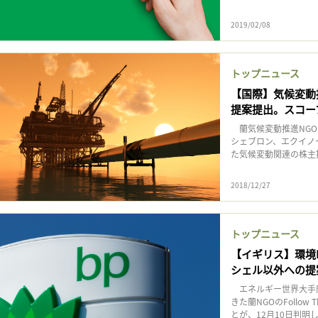
2019/02/08
トップニュース
【国際】気候変動推進
提案提出。スコー
蘭気候変動推進NGOのF
シェブロン、エクイノ
た気候変動関連の株主提
2018/12/27
トップニュース
【イギリス】環境NG
シェル以外への提
エネルギー世界大手
きた蘭NGOのFollo
とが、12月10日判明した。F