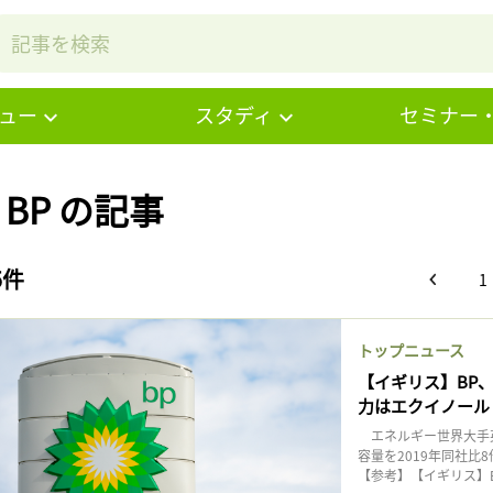
ュー
スタディ
セミナー
# BP の記事
5件
1
トップニュース
【イギリス】BP、
力はエクイノール
エネルギー世界大手英
容量を2019年同社比
【参考】【イギリス】BP