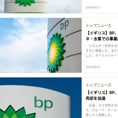
2020/09/17
トップニュース
【イギリス】BP、
ネ・水素での事業
エネルギー世界大手英B
すると発表した。また
した。オイルメジャー
2020/08/05
トップニュース
【イギリス】BP
売却を加速
石油・ガス世界大手英
ス・グループ・ホールデ
意したと発表した。 