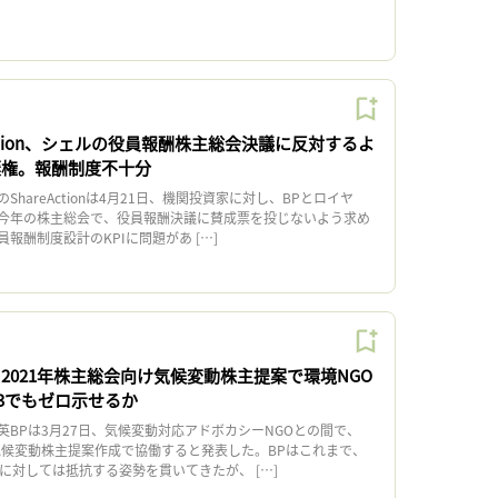
Action、シェルの役員報酬株主総会決議に反対するよ
棄権。報酬制度不十分
ShareActionは4月21日、機関投資家に対し、BPとロイヤ
今年の株主総会で、役員報酬決議に賛成票を投じないよう求め
報酬制度設計のKPIに問題があ […]
2021年株主総会向け気候変動株主提案で環境NGO
3でもゼロ示せるか
BPは3月27日、気候変動対応アドボカシーNGOとの間で、
の気候変動株主提案作成で協働すると発表した。BPはこれまで、
に対しては抵抗する姿勢を貫いてきたが、 […]