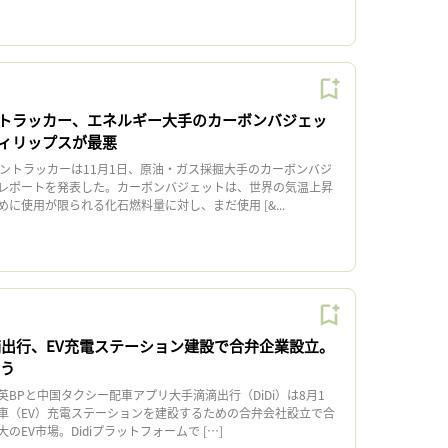
トラッカー、エネルギー大手のカーボンバジェッ
ィリップスが最悪
ントラッカーは11月1日、原油・ガス採掘大手のカーボンバジ
レポートを発表した。カーボンバジェットは、世界の気温上昇
に使用が限られる化石燃料量に対し、まだ使用 [&...
滴出行、EV充電ステーション建設で合弁企業設立。
狙う
BPと中国タクシー配車アプリ大手滴滴出行（DiDi）は8月1
車（EV）充電ステーションを建設するための合弁会社設立で合
EV市場。Didiプラットフォームで […]