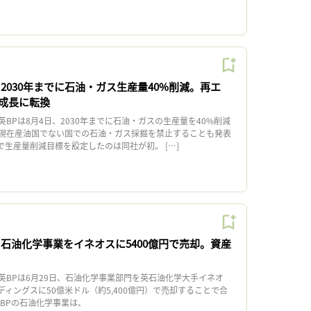
2030年までに石油・ガス生産量40%削減。再エ
成長に転換
Pは8月4日、2030年までに石油・ガスの生産量を40%削減
現在産油国でない国での石油・ガス採掘を禁止することも発表
で生産量削減目標を設定したのは同社が初。 […]
、石油化学事業をイネオスに5400億円で売却。資産
BPは6月29日、石油化学事業部門を英石油化学大手イネオ
ィングスに50億米ドル（約5,400億円）で売却することで合
BPの石油化学事業は、