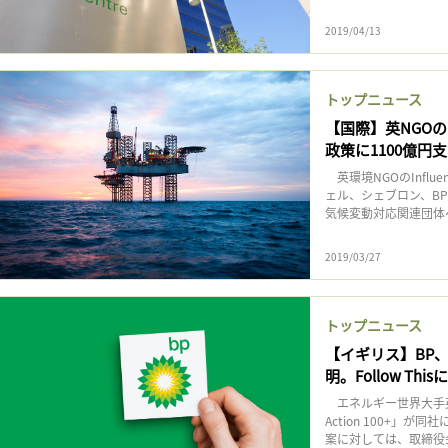
2019/04/13
トップニュース
【国際】英NGOのI
政策に1100億円
英環境NGOのInflu
ェル、シェブロン、B
気候変動対応関連団体へ
2019/03/27
トップニュース
【イギリス】BP、Cl
明。Follow Thi
エネルギー世界大手英B
Action 100+
案に対しては、取締役会