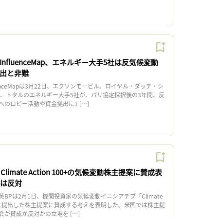
nfluenceMap、エネルギー大手5社は反気候変動
支出と非難
enceMapは3月22日、エクソンモービル、ロイヤル・ダッチ・シ
P、トタルのエネルギー大手5社が、パリ協定採択後の3年間、反
のロビー活動や資金拠出に1 […]
imate Action 100+の気候変動株主提案に賛成表
sには反対
Pは2月1日、機関投資家の気候変動イニシアチブ「Climate
」が同社に提出した株主提案に賛成する考えを表明した。米国では株主提
が賛成か反対かの立場を […]