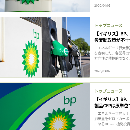
2020/04/01
トップニュース
【イギリス】BP
候変動政策が不十
エネルギー世界大手英
を表明した。各業界団
方向性が積極的でなく、
2020/03/02
トップニュース
【イギリス】BP、
製品CFPは原単位
エネルギー世界大手英
排出量をゼロ（カーボ
占めるBPは、機関投資