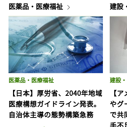
医薬品・医療福祉
建設
医薬品・医療福祉
建設・
【日本】厚労省、2040年地域
【ア
医療構想ガイドライン発表。
やグ
自治体主導の態勢構築急務
で共
手不