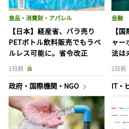
食品・消費財・アパレル
金融
【日本】経産省、バラ売り
【国
PETボトル飲料販売でもラベ
ャー
ルレス可能に。省令改正
法は
1日前
2日前
政府・国際機関・NGO
IT