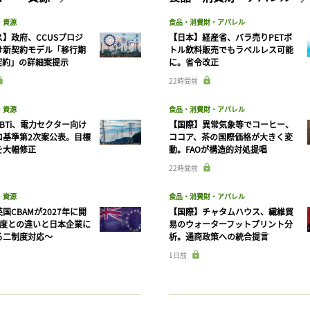
・資源
食品・消費財・アパレル
】政府、CCUSプロジ
【日本】経産省、バラ売りPETボ
け新契約モデル「移行期
トル飲料販売でもラベルレス可能
契約」の詳細案提示
に。省令改正
22時間前
・資源
食品・消費財・アパレル
BTi、電力セクター向け
【国際】異常気象等でコーヒー、
ロ基準第2次案公表。目標
ココア、茶の国際価格が大きく変
を大幅修正
動。FAOが構造的対処提唱
22時間前
・資源
食品・消費財・アパレル
国CBAMが2027年に開
【国際】チャタムハウス、繊維貿
制度との違いと日本企業に
易のウォーターフットプリント分
る二制度対応〜
析。通商政策への統合提言
1日前