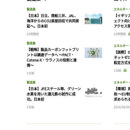
製造業
エネルギー
【日本】日立、商船三井、JAL、
【イギリス
海洋からのCO2直接回収で共同実
ェクト向
証へ。日本初
アクセス
22時間前
22時間前
製造業
エネルギー
【戦略】製品カーボンフットプリ
【国際】S
ントは調達データへ 〜PACT・
ネットゼ
Catena-X・ウラノスの役割と連
設定方式
携〜
1日前
1日前
製造業
エネルギー
【日本】JFEスチール等、グリーン
【環境】英
水素を用いた還元鉄の試作に成
始 〜EU
功。日本初
求められ
1日前
2026/08/04