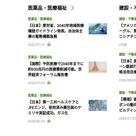
医薬品・医療福祉
建設・
医薬品・医療福祉
建設・不動
【日本】厚労省、2040年地域医療
【アメリ
構想ガイドライン発表。自治体主
ーグル、
導の態勢構築急務
ニシアチ
2026/07/12
2日前
建設・不動
医薬品・医療福祉
【日本】
【国際】予防医療で2040年までに
ーン鉄試行
約930兆円の医療費削減可能。世
格活用目
界経済フォーラム報告書
2026/08/02
2026/07/03
建設・不動
医薬品・医療福祉
【環境】
【日本】第一三共ヘルスケアと
ボンの動
JFEエンジ、使用済み薬包装のケ
ビルディ
ミリサ実証成功。ガス化
2026/07/30
2026/06/24