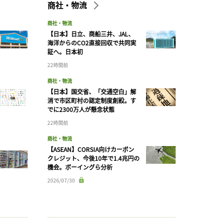
商社・物流
商社・物流
【日本】日立、商船三井、JAL、
海洋からのCO2直接回収で共同実
証へ。日本初
22時間前
商社・物流
【日本】国交省、「交通空白」解
消で市区町村の認定制度創設。す
でに2300万人が懸念状態
22時間前
商社・物流
【ASEAN】CORSIA向けカーボン
クレジット、今後10年で1.4兆円の
機会。ボーイングら分析
2026/07/30