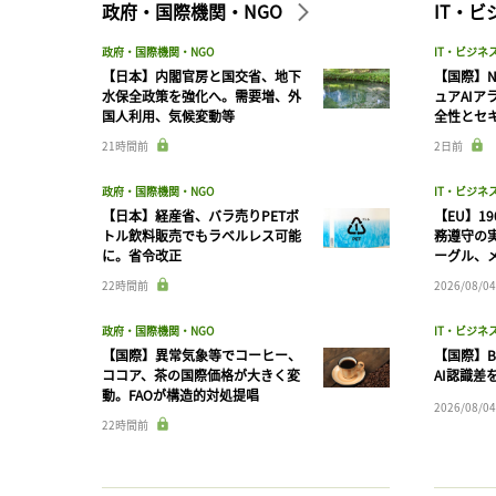
政府・国際機関・NGO
IT・
政府・国際機関・NGO
IT・ビジネ
【日本】内閣官房と国交省、地下
【国際】N
水保全政策を強化へ。需要増、外
ュアAIア
国人利用、気候変動等
全性とセ
21時間前
2日前
政府・国際機関・NGO
IT・ビジネ
【日本】経産省、バラ売りPETボ
【EU】1
トル飲料販売でもラベルレス可能
務遵守の
に。省令改正
ーグル、メ
22時間前
2026/08/04
政府・国際機関・NGO
IT・ビジネ
【国際】異常気象等でコーヒー、
【国際】B
ココア、茶の国際価格が大きく変
AI認識差
動。FAOが構造的対処提唱
2026/08/04
22時間前