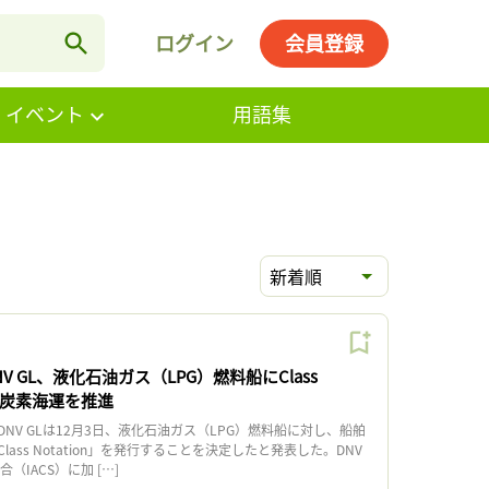
ログイン
会員登録
・イベント
用語集
新着順
 GL、液化石油ガス（LPG）燃料船にClass
。低炭素海運を推進
V GLは12月3日、液化石油ガス（LPG）燃料船に対し、船舶
ass Notation」を発行することを決定したと発表した。DNV
（IACS）に加 […]