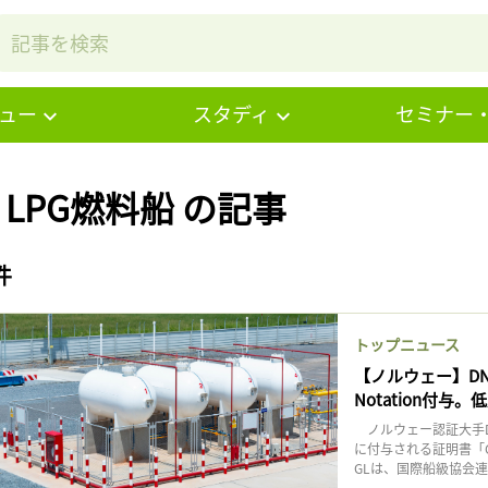
ュー
スタディ
セミナー
# LPG燃料船 の記事
件
トップニュース
【ノルウェー】DNV
Notation付与
ノルウェー認証大手DN
に付与される証明書「Cl
GLは、国際船級協会連合