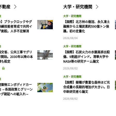
不動産
大学・研究機関
産
大学・研究機関
カ】ブラックロックやグ
【国際】北方林の樹冠、永久凍土
熟練技能者育成で共同イ
融解から土壌炭素約590億トン保
ブ創設。人手不足解消
護。初の定量化
2026/08/04
産
大学・研究機関
国交省、公共工事でグリ
【国際】石炭火力の水銀高排出設
開始。2030年以降の本
備、9割超がインド。清華大学や
標も設定
NASA等の研究チーム論文
2026/08/02
大学・研究機関
産
【国際】樹種が豊富な森林ほど光
建築物エンボディドカー
合成量の長期的増加が大きい。日
向 ～各国政策とグリーン
中欧研究者ら論文
ング認証への組入れ～
2026/08/02