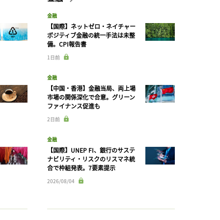
金融
【国際】ネットゼロ・ネイチャー
ポジティブ金融の統一手法は未整
備。CPI報告書
1日前
金融
【中国・香港】金融当局、両上場
市場の関係深化で合意。グリーン
ファイナンス促進も
2日前
金融
【国際】UNEP FI、銀行のサステ
ナビリティ・リスクのリスマネ統
合で枠組発表。7要素提示
2026/08/04