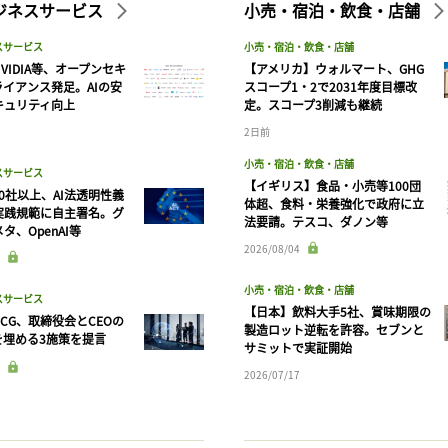
ビジネスサービス
小売・宿泊・飲食・店舗
スサービス
小売・宿泊・飲食・店舗
VIDIA等、オープンセキ
【アメリカ】ウォルマート、GHG
ライアンス発足。AIの安
スコープ1・2で2031年度目標改
キュリティ向上
定。スコープ3削減も継続
2日前
小売・宿泊・飲食・店舗
スサービス
【イギリス】食品・小売等100団
90社以上、AI法透明性義
体超、食料・栄養強化で政府に立
実践規範に自主署名。グ
法要請。テスコ、ダノン等
タ、OpenAI等
記事をお気に入りに保存するには
2026/08/04
ログインが必要です
小売・宿泊・飲食・店舗
スサービス
【日本】飲料大手5社、賞味期限の
CG、取締役会とCEOの
製造ロット逆転を許容。セブンと
ログイン
会員登録
を埋める3施策を提言
サミットで実証開始
2026/07/17