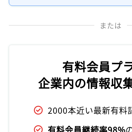
または
有料会員プ
企業内の情報収
2000本近い最新有料
有料会員継続率98%