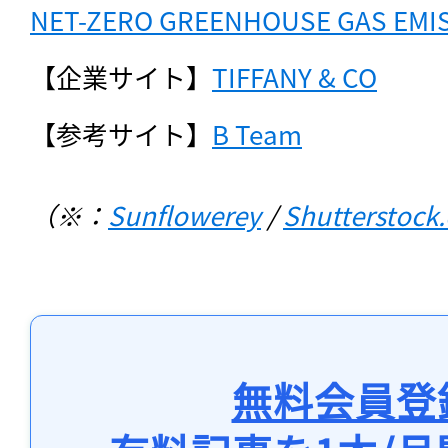
NET-ZERO GREENHOUSE GAS EMIS
【企業サイト】
TIFFANY & CO
【参考サイト】
B Team
（※：
Sunflowerey
 / 
Shutterstock
無料会員登