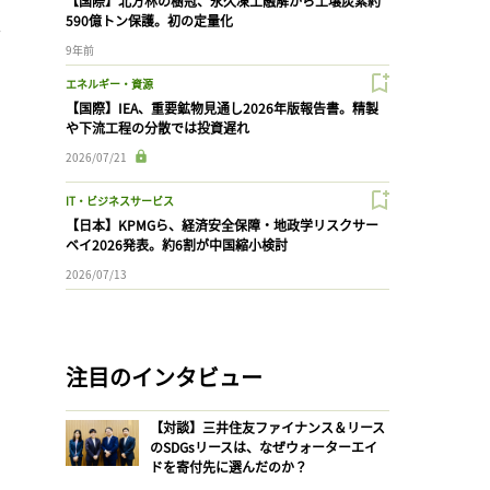
【国際】北方林の樹冠、永久凍土融解から土壌炭素約
表
590億トン保護。初の定量化
9年前
エネルギー・資源
【国際】IEA、重要鉱物見通し2026年版報告書。精製
や下流工程の分散では投資遅れ
2026/07/21
IT・ビジネスサービス
【日本】KPMGら、経済安全保障・地政学リスクサー
ベイ2026発表。約6割が中国縮小検討
2026/07/13
注目のインタビュー
【対談】三井住友ファイナンス＆リース
のSDGsリースは、なぜウォーターエイ
ドを寄付先に選んだのか？