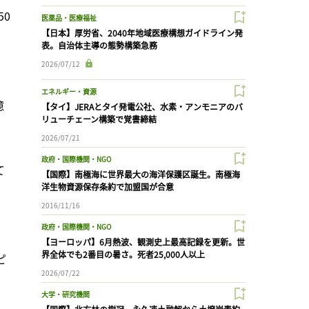
50
医薬品・医療福祉
【日本】厚労省、2040年地域医療構想ガイドライン発
表。自治体主導の態勢構築急務
2026/07/12
エネルギー・資源
億
【タイ】JERAとタイ発電公社、水素・アンモニアのバ
リューチェーン構築で覚書締結
2026/07/21
政府・国際機関・NGO
て
【国際】南極海に世界最大の海洋保護区誕生。南極海
洋生物資源保存条約で加盟国が合意
2016/11/16
政府・国際機関・NGO
【ヨーロッパ】6月熱波、観測史上最高記録を更新。世
界全体でも2番目の暑さ。死者25,000人以上
ピ
2026/07/22
大学・研究機関