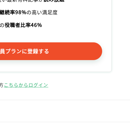
継続率98%
の高い満足度
の
役職者比率46%
員プランに登録する
方
こちらからログイン