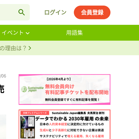
ログイン
会員登録
・イベント
用語集
。その理由は？
/06
売