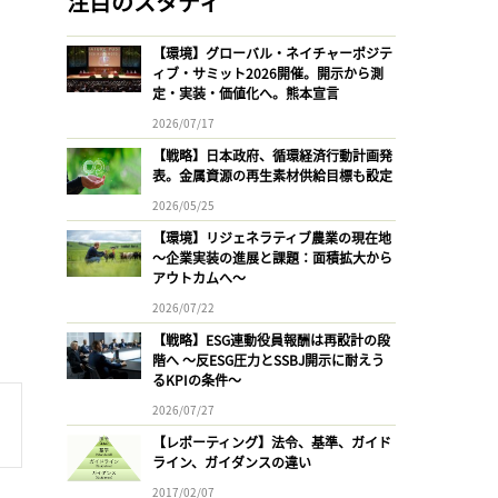
注目のスタディ
【環境】グローバル・ネイチャーポジテ
ィブ・サミット2026開催。開示から測
定・実装・価値化へ。熊本宣言
2026/07/17
【戦略】日本政府、循環経済行動計画発
表。金属資源の再生素材供給目標も設定
2026/05/25
【環境】リジェネラティブ農業の現在地
〜企業実装の進展と課題：面積拡大から
アウトカムへ〜
2026/07/22
【戦略】ESG連動役員報酬は再設計の段
階へ 〜反ESG圧力とSSBJ開示に耐えう
るKPIの条件〜
2026/07/27
【レポーティング】法令、基準、ガイド
ライン、ガイダンスの違い
2017/02/07