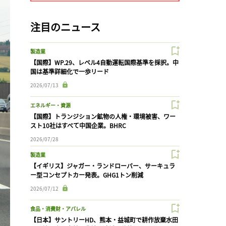
注目のニュース
製造業
【国際】WP.29、レベル4自動運転国際基準を採択。中
国は基準詳細化で一歩リード
2026/07/13
エネルギー・資源
【国際】トランジション鉱物の人権・環境被害、ワー
スト10社はすべて中国企業。BHRC
2026/07/28
製造業
【イギリス】ジャガー・ランドローバー、サーキュラ
ー型コンセプトカー発表。GHG1トン削減
2026/07/12
食品・消費財・アパレル
【日本】サントリーHD、熊本・益城町で耕作放棄水田