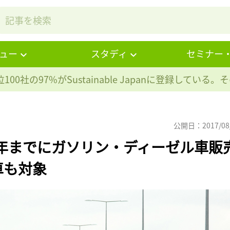
ュー
スタディ
セミナー
100社の97%が
Sustainable Japanに登録している
公開日：2017/08
0年までにガソリン・ディーゼル車販
車も対象