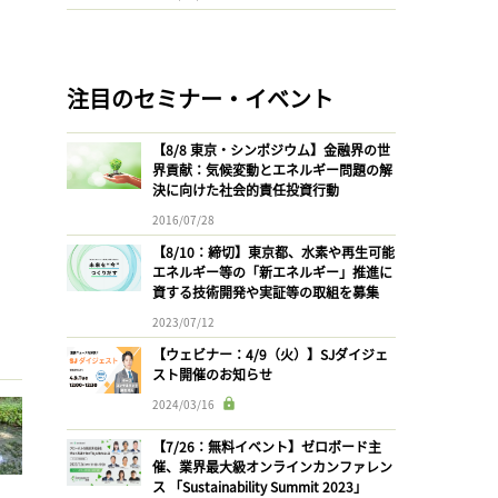
注目のセミナー・イベント
【8/8 東京・シンポジウム】金融界の世
界貢献：気候変動とエネルギー問題の解
決に向けた社会的責任投資行動
2016/07/28
【8/10：締切】東京都、水素や再生可能
エネルギー等の「新エネルギー」推進に
資する技術開発や実証等の取組を募集
2023/07/12
【ウェビナー：4/9（火）】SJダイジェ
スト開催のお知らせ
2024/03/16
【7/26：無料イベント】ゼロボード主
催、業界最大級オンラインカンファレン
ス 「Sustainability Summit 2023」