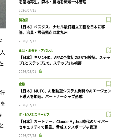
を湿地再生。森林・農地を流域一体管理
2026/07/15
製造業
【日本】ベスタス、ナセル最終組立工程を日本に移
管。治具・設備拠点は北九州
デ
2026/07/12
食品・消費財・アパレル
が人
【日本】キリンHD、APAC企業初のSBTN検証。ステッ
在
プ1とステップ2で。ステップ3も視野
2026/08/01
金融
【日本】MUFG、AI駆動型システム開発やAIエージェン
現行
ト導入を加速。パートナーシップ形成
画を
2026/07/12
ほ
IT・ビジネスサービス
【日本】ガートナー、Claude Mythos時代のサイバー
と
セキュリティで提言。脅威エクスポージャ管理
2026/07/25