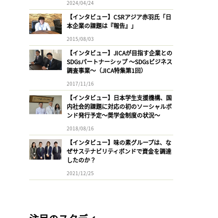
2024/04/24
【インタビュー】CSRアジア赤羽氏「日
本企業の課題は『報告』」
2015/08/03
【インタビュー】JICAが目指す企業との
SDGsパートナーシップ 〜SDGsビジネス
調査事業〜（JICA特集第1回）
2017/11/16
【インタビュー】日本学生支援機構、国
内社会的課題に対応の初のソーシャルボ
ンド発行予定〜奨学金制度の状況〜
2018/08/16
【インタビュー】味の素グループは、な
ぜサステナビリティボンドで資金を調達
したのか？
2021/12/25