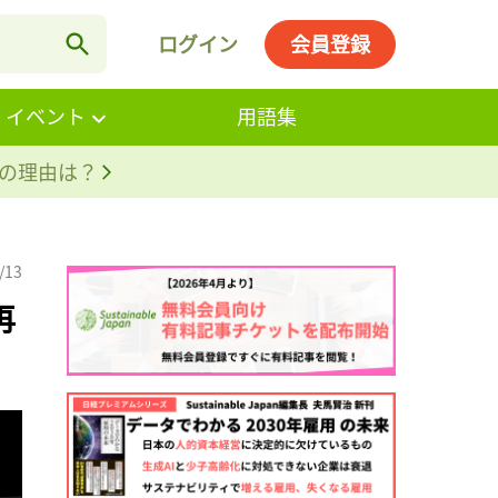
ログイン
会員登録
・イベント
用語集
。その理由は？
/13
再