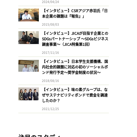
2024/04/24
【インタビュー】CSRアジア赤羽氏「日
本企業の課題は『報告』」
2015/08/03
【インタビュー】JICAが目指す企業との
SDGsパートナーシップ 〜SDGsビジネス
調査事業〜（JICA特集第1回）
2017/11/16
【インタビュー】日本学生支援機構、国
内社会的課題に対応の初のソーシャルボ
ンド発行予定〜奨学金制度の状況〜
2018/08/16
【インタビュー】味の素グループは、な
ぜサステナビリティボンドで資金を調達
したのか？
2021/12/25