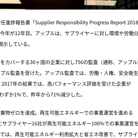
upplier Responsibility Progress Report 201
し今年が12年目。アップルは、サプライヤーに対し環境や労働
開示している。
%をカバーする30ヶ国の企業に対し756の監査（通称、アップル
アップル監査を受けた。アップル監査では、労働・人権、安全衛
2017年の結果では、高パフォーマンス評価を受けた企業が
わずか1%で、昨年から71%減少した。
立廃棄物ゼロを達成。再生可能エネルギーでの事業運営を進める
m」では、すでにサプライヤー16社が再生可能エネルギー100%での事業運営
年では、再生可能エネルギー利用拡大と省エネ改善で、サプライ