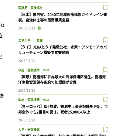
。
医薬品・医療福祉
【日本】厚労省、2040年地域医療構想ガイドライン発
表。自治体主導の態勢構築急務
。女
2026/07/12
を
エネルギー・資源
【タイ】JERAとタイ発電公社、水素・アンモニアのバ
リューチェーン構築で覚書締結
と
2026/07/21
政府・国際機関・NGO
【国際】南極海に世界最大の海洋保護区誕生。南極海
洋生物資源保存条約で加盟国が合意
、
2016/11/16
講
政府・国際機関・NGO
【ヨーロッパ】6月熱波、観測史上最高記録を更新。世
界全体でも2番目の暑さ。死者25,000人以上
2026/07/22
大学・研究機関