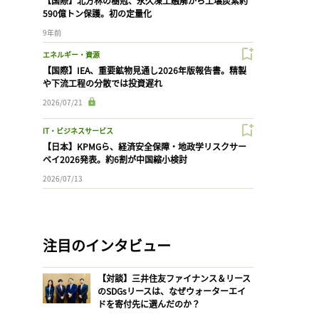
【国際】北方林の樹冠、永久凍土融解から土壌炭素約
590億トン保護。初の定量化
9年前
エネルギー・資源
【国際】IEA、重要鉱物見通し2026年版報告書。精製
や下流工程の分散では投資遅れ
2026/07/21
IT・ビジネスサービス
【日本】KPMGら、経済安全保障・地政学リスクサー
ベイ2026発表。約6割が中国縮小検討
2026/07/13
注目のインタビュー
【対談】三井住友ファイナンス＆リース
のSDGsリースは、なぜウォーターエイ
ドを寄付先に選んだのか？