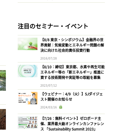
注目のセミナー・イベント
【8/8 東京・シンポジウム】金融界の世
界貢献：気候変動とエネルギー問題の解
決に向けた社会的責任投資行動
2016/07/28
【8/10：締切】東京都、水素や再生可能
エネルギー等の「新エネルギー」推進に
資する技術開発や実証等の取組を募集
2023/07/12
【ウェビナー：4/9（火）】SJダイジェ
スト開催のお知らせ
2024/03/16
【7/26：無料イベント】ゼロボード主
催、業界最大級オンラインカンファレン
ス 「Sustainability Summit 2023」