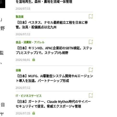
を湿地再生。森林・農地を流域一体管理
2026/07/15
製造業
8」
【日本】ベスタス、ナセル最終組立工程を日本に移
分野
管。治具・設備拠点は北九州
2026/07/12
食品・消費財・アパレル
【日本】キリンHD、APAC企業初のSBTN検証。ステッ
監
プ1とステップ2で。ステップ3も視野
2026/08/01
生、
金融
【日本】MUFG、AI駆動型システム開発やAIエージェン
ト導入を加速。パートナーシップ形成
2026/07/12
IT・ビジネスサービス
【日本】ガートナー、Claude Mythos時代のサイバー
を目
セキュリティで提言。脅威エクスポージャ管理
ヤ
2026/07/25