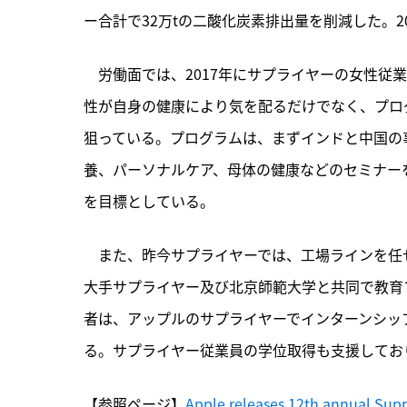
ー合計で32万tの二酸化炭素排出量を削減した。2
　労働面では、2017年にサプライヤーの女性従
性が自身の健康により気を配るだけでなく、プロ
狙っている。プログラムは、まずインドと中国の
養、パーソナルケア、母体の健康などのセミナーを
を目標としている。
　また、昨今サプライヤーでは、工場ラインを任
大手サプライヤー及び北京師範大学と共同で教育
者は、アップルのサプライヤーでインターンシッ
る。サプライヤー従業員の学位取得も支援しており、
【参照ページ】
Apple releases 12th annual Suppl