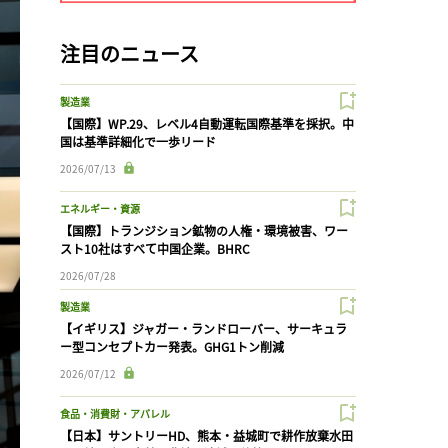
注目のニュース
製造業
【国際】WP.29、レベル4自動運転国際基準を採択。中
国は基準詳細化で一歩リード
2026/07/13
エネルギー・資源
【国際】トランジション鉱物の人権・環境被害、ワー
スト10社はすべて中国企業。BHRC
2026/07/28
製造業
【イギリス】ジャガー・ランドローバー、サーキュラ
ー型コンセプトカー発表。GHG1トン削減
2026/07/12
食品・消費財・アパレル
【日本】サントリーHD、熊本・益城町で耕作放棄水田