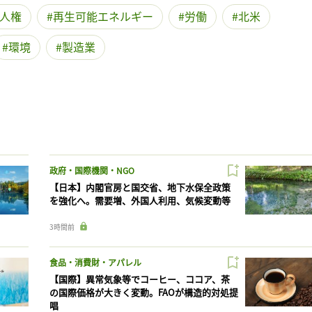
人権
再生可能エネルギー
労働
北米
環境
製造業
政府・国際機関・NGO
【日本】内閣官房と国交省、地下水保全政策
を強化へ。需要増、外国人利用、気候変動等
3時間前
食品・消費財・アパレル
【国際】異常気象等でコーヒー、ココア、茶
の国際価格が大きく変動。FAOが構造的対処提
唱