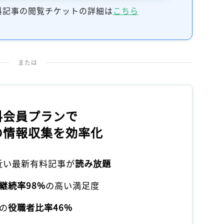
記事をお気に入りに保存するには
料記事の閲覧チケットの詳細は
こちら
ログインが必要です
ログイン
会員登録
または
料会員プランで
の情報収集を効率化
本近い最新有料記事が
読み放題
継続率98%
の高い満足度
の
役職者比率46%