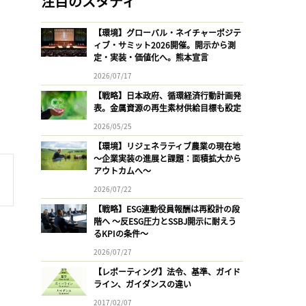
注目のスタディ
【環境】グローバル・ネイチャーポジテ
ィブ・サミット2026開催。開示から測
定・実装・価値化へ。熊本宣言
2026/07/17
【戦略】日本政府、循環経済行動計画発
表。金属資源の再生素材供給目標も設定
2026/05/25
【環境】リジェネラティブ農業の現在地
〜企業実装の進展と課題：面積拡大から
アウトカムへ〜
2026/07/22
【戦略】ESG連動役員報酬は再設計の段
階へ 〜反ESG圧力とSSBJ開示に耐えう
るKPIの条件〜
2026/07/27
【レポーティング】法令、基準、ガイド
ライン、ガイダンスの違い
2017/02/07