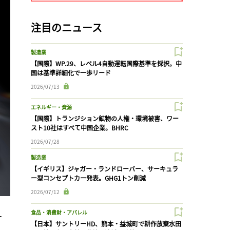
注目のニュース
製造業
【国際】WP.29、レベル4自動運転国際基準を採択。中
国は基準詳細化で一歩リード
2026/07/13
エネルギー・資源
【国際】トランジション鉱物の人権・環境被害、ワー
スト10社はすべて中国企業。BHRC
2026/07/28
製造業
【イギリス】ジャガー・ランドローバー、サーキュラ
ー型コンセプトカー発表。GHG1トン削減
2026/07/12
食品・消費財・アパレル
ナ
【日本】サントリーHD、熊本・益城町で耕作放棄水田