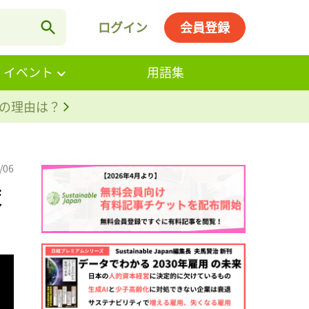
ログイン
会員登録
・イベント
用語集
。その理由は？
/06
策