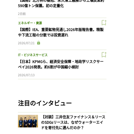
【国際】北方林の樹冠、永久凍土融解から土壌炭素約
590億トン保護。初の定量化
2日前
エネルギー・資源
【国際】IEA、重要鉱物見通し2026年版報告書。精製
や下流工程の分散では投資遅れ
2026/07/21
IT・ビジネスサービス
【日本】KPMGら、経済安全保障・地政学リスクサー
ベイ2026発表。約6割が中国縮小検討
2026/07/13
注目のインタビュー
【対談】三井住友ファイナンス＆リース
のSDGsリースは、なぜウォーターエイ
ドを寄付先に選んだのか？