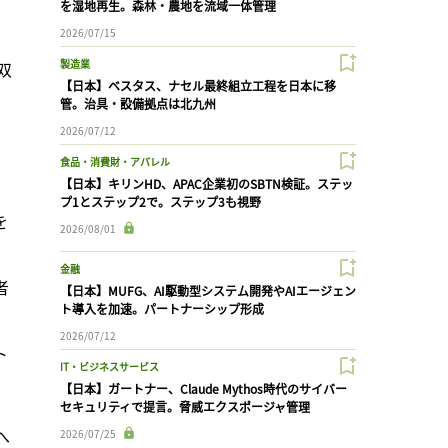
を湿地再生。森林・農地を流域一体管理
2026/07/15
製造業
の双
【日本】ベスタス、ナセル最終組立工程を日本に移
管。治具・設備拠点は北九州
2026/07/12
食品・消費財・アパレル
【日本】キリンHD、APAC企業初のSBTN検証。ステッ
プ1とステップ2で。ステップ3も視野
を
2026/08/01
金融
者
【日本】MUFG、AI駆動型システム開発やAIエージェン
ト導入を加速。パートナーシップ形成
2026/07/12
ト
IT・ビジネスサービス
【日本】ガートナー、Claude Mythos時代のサイバー
セキュリティで提言。脅威エクスポージャ管理
へ
2026/07/25