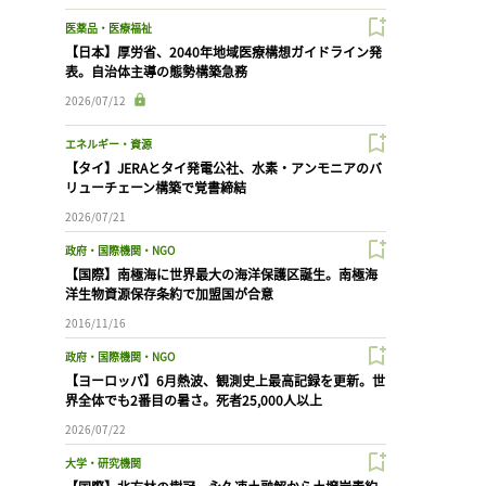
医薬品・医療福祉
【日本】厚労省、2040年地域医療構想ガイドライン発
表。自治体主導の態勢構築急務
2026/07/12
エネルギー・資源
【タイ】JERAとタイ発電公社、水素・アンモニアのバ
リューチェーン構築で覚書締結
2026/07/21
政府・国際機関・NGO
【国際】南極海に世界最大の海洋保護区誕生。南極海
洋生物資源保存条約で加盟国が合意
2016/11/16
政府・国際機関・NGO
【ヨーロッパ】6月熱波、観測史上最高記録を更新。世
界全体でも2番目の暑さ。死者25,000人以上
2026/07/22
大学・研究機関