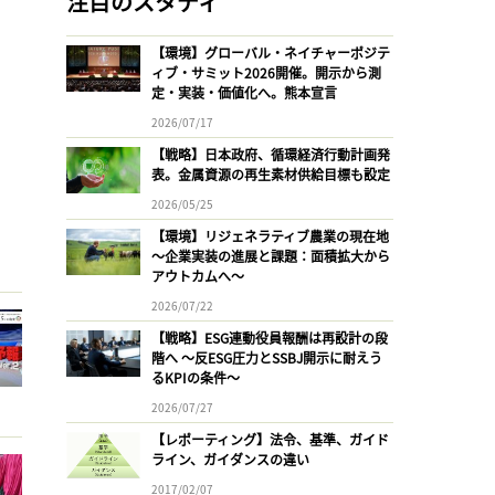
注目のスタディ
【環境】グローバル・ネイチャーポジテ
ィブ・サミット2026開催。開示から測
定・実装・価値化へ。熊本宣言
2026/07/17
【戦略】日本政府、循環経済行動計画発
表。金属資源の再生素材供給目標も設定
2026/05/25
【環境】リジェネラティブ農業の現在地
〜企業実装の進展と課題：面積拡大から
アウトカムへ〜
2026/07/22
【戦略】ESG連動役員報酬は再設計の段
階へ 〜反ESG圧力とSSBJ開示に耐えう
るKPIの条件〜
2026/07/27
【レポーティング】法令、基準、ガイド
ライン、ガイダンスの違い
2017/02/07