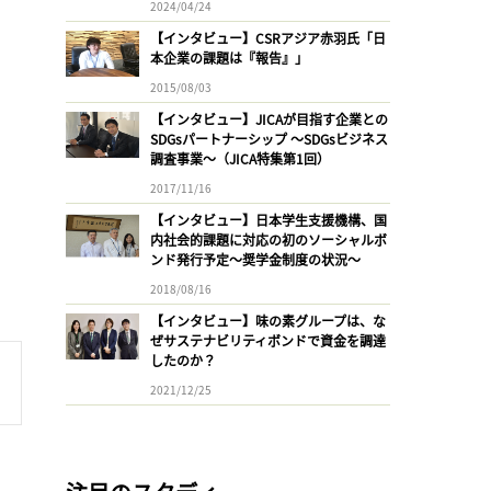
2024/04/24
【インタビュー】CSRアジア赤羽氏「日
本企業の課題は『報告』」
2015/08/03
【インタビュー】JICAが目指す企業との
SDGsパートナーシップ 〜SDGsビジネス
調査事業〜（JICA特集第1回）
2017/11/16
【インタビュー】日本学生支援機構、国
内社会的課題に対応の初のソーシャルボ
ンド発行予定〜奨学金制度の状況〜
2018/08/16
【インタビュー】味の素グループは、な
ぜサステナビリティボンドで資金を調達
したのか？
2021/12/25