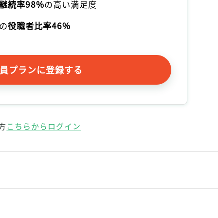
継続率98%
の高い満足度
記事をお気に入りに保存するには
ログインが必要です
の
役職者比率46%
ログイン
会員登録
員プランに登録する
方
こちらからログイン