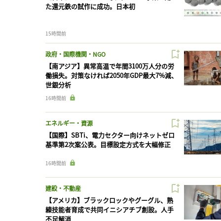
た還元鉄の試作に成功。日本初
15時間前
政府・国際機関・NGO
【南アジア】異常高温で年間3100万人分の労
働損失。対策なければ2050年GDP最大7%減、
世銀分析
16時間前
エネルギー・資源
【国際】SBTi、電力セクター向けネットゼロ
基準第2次案公表。目標設定方式を大幅修正
16時間前
建設・不動産
【アメリカ】ブラックロックやグーグル、熟
練技能者育成で共同イニシアチブ創設。人手
不足解消