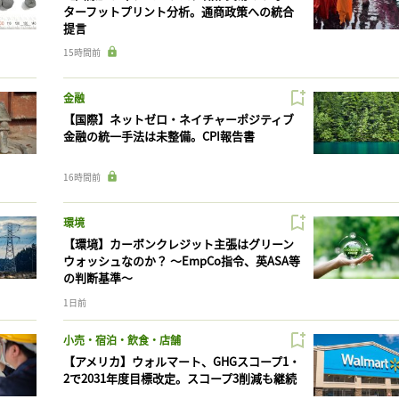
ターフットプリント分析。通商政策への統合
提言
15時間前
金融
【国際】ネットゼロ・ネイチャーポジティブ
金融の統一手法は未整備。CPI報告書
16時間前
環境
【環境】カーボンクレジット主張はグリーン
ウォッシュなのか？ 〜EmpCo指令、英ASA等
の判断基準〜
1日前
小売・宿泊・飲食・店舗
【アメリカ】ウォルマート、GHGスコープ1・
2で2031年度目標改定。スコープ3削減も継続