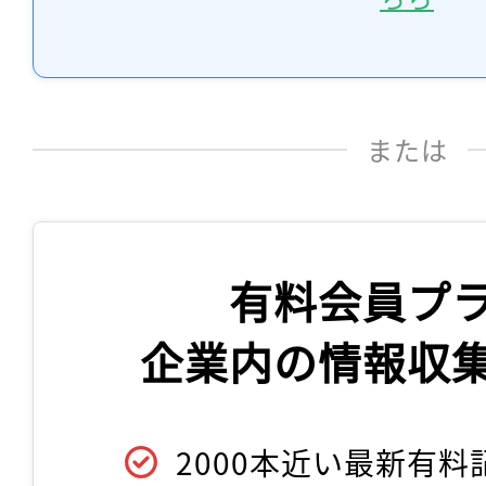
または
有料会員プ
企業内の情報収
2000本近い最新有料