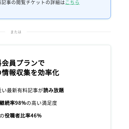
料記事の閲覧チケットの詳細は
こちら
または
料会員プランで
の情報収集を効率化
本近い最新有料記事が
読み放題
継続率98%
の高い満足度
の
役職者比率46%