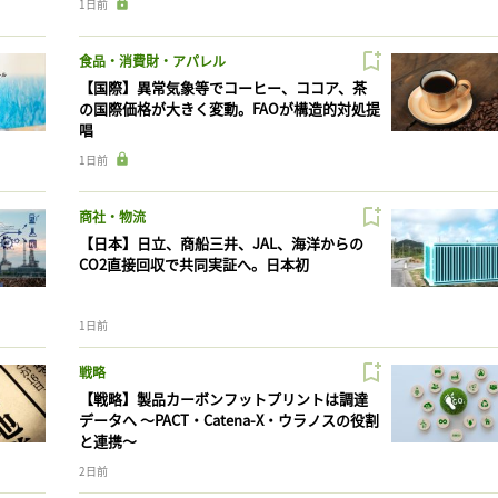
1日前
食品・消費財・アパレル
【国際】異常気象等でコーヒー、ココア、茶
の国際価格が大きく変動。FAOが構造的対処提
唱
1日前
商社・物流
【日本】日立、商船三井、JAL、海洋からの
CO2直接回収で共同実証へ。日本初
1日前
戦略
【戦略】製品カーボンフットプリントは調達
データへ 〜PACT・Catena-X・ウラノスの役割
と連携〜
2日前