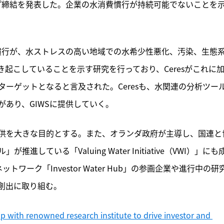
ップ締結を発表した。企業の水消費慣行が持続可能でないことを
慣行が、水ストレスの高い地域での水希少性悪化、汚染、生態
起こしていることを示す研究を行っており、Ceresがこれに
ーゲットとなると言及された。Ceresも、水関連の分析ツー
あり、GIWSに提供していく。
供を大きな目的とする。また、オランダ政府が主導し、国連と
ている「Valuing Water Initiative（VWI）」にも
ワーク「Investor Water Hub」の参画企業や進行中の研
創出に取り組む。
 with renowned research institute to drive investor and 