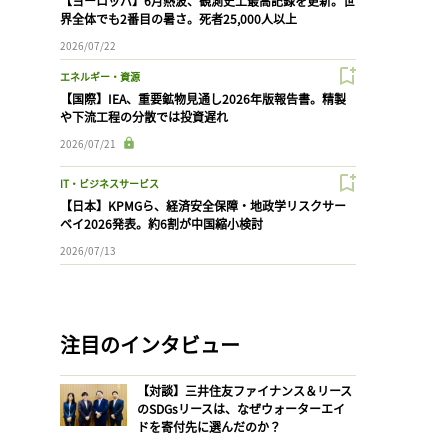
【ヨーロッパ】6月熱波、観測史上最高記録を更新。世
界全体でも2番目の暑さ。死者25,000人以上
2026/07/22
エネルギー・資源
【国際】IEA、重要鉱物見通し2026年版報告書。精製
や下流工程の分散では投資遅れ
2026/07/21
IT・ビジネスサービス
【日本】KPMGら、経済安全保障・地政学リスクサー
ベイ2026発表。約6割が中国縮小検討
2026/07/13
注目のインタビュー
【対談】三井住友ファイナンス＆リース
のSDGsリースは、なぜウォーターエイ
ドを寄付先に選んだのか？