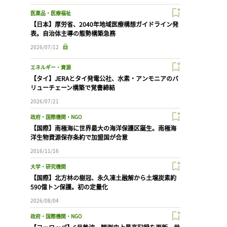
医薬品・医療福祉
【日本】厚労省、2040年地域医療構想ガイドライン発
表。自治体主導の態勢構築急務
2026/07/12
エネルギー・資源
【タイ】JERAとタイ発電公社、水素・アンモニアのバ
リューチェーン構築で覚書締結
2026/07/21
政府・国際機関・NGO
【国際】南極海に世界最大の海洋保護区誕生。南極海
洋生物資源保存条約で加盟国が合意
2016/11/16
大学・研究機関
【国際】北方林の樹冠、永久凍土融解から土壌炭素約
590億トン保護。初の定量化
2026/08/04
政府・国際機関・NGO