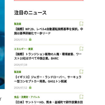
注目のニュース
製造業
【国際】WP.29、レベル4自動運転国際基準を採択。中
国は基準詳細化で一歩リード
2026/07/13
エネルギー・資源
【国際】トランジション鉱物の人権・環境被害、ワー
スト10社はすべて中国企業。BHRC
2026/07/28
製造業
【イギリス】ジャガー・ランドローバー、サーキュラ
ー型コンセプトカー発表。GHG1トン削減
2026/07/12
食品・消費財・アパレル
イ
【日本】サントリーHD、熊本・益城町で耕作放棄水田