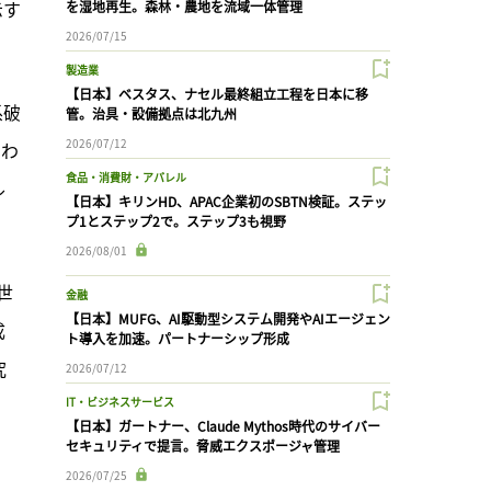
示す
を湿地再生。森林・農地を流域一体管理
2026/07/15
製造業
【日本】ベスタス、ナセル最終組立工程を日本に移
系破
管。治具・設備拠点は北九州
2026/07/12
加わ
食品・消費財・アパレル
ル
【日本】キリンHD、APAC企業初のSBTN検証。ステッ
プ1とステップ2で。ステップ3も視野
2026/08/01
世
金融
【日本】MUFG、AI駆動型システム開発やAIエージェン
成
ト導入を加速。パートナーシップ形成
究
2026/07/12
IT・ビジネスサービス
【日本】ガートナー、Claude Mythos時代のサイバー
セキュリティで提言。脅威エクスポージャ管理
2026/07/25