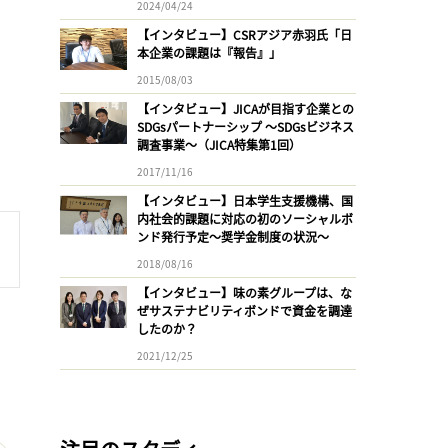
2024/04/24
【インタビュー】CSRアジア赤羽氏「日
本企業の課題は『報告』」
2015/08/03
【インタビュー】JICAが目指す企業との
SDGsパートナーシップ 〜SDGsビジネス
調査事業〜（JICA特集第1回）
2017/11/16
【インタビュー】日本学生支援機構、国
内社会的課題に対応の初のソーシャルボ
ンド発行予定〜奨学金制度の状況〜
2018/08/16
【インタビュー】味の素グループは、な
ぜサステナビリティボンドで資金を調達
したのか？
2021/12/25