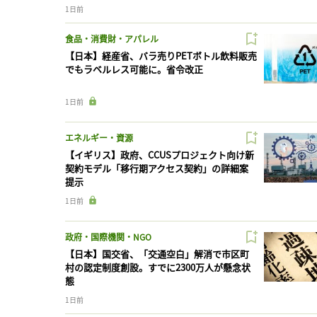
1日前
食品・消費財・アパレル
【日本】経産省、バラ売りPETボトル飲料販売
でもラベルレス可能に。省令改正
1日前
エネルギー・資源
【イギリス】政府、CCUSプロジェクト向け新
契約モデル「移行期アクセス契約」の詳細案
提示
1日前
政府・国際機関・NGO
【日本】国交省、「交通空白」解消で市区町
村の認定制度創設。すでに2300万人が懸念状
態
1日前