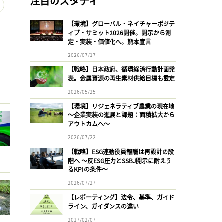
注目のスタディ
【環境】グローバル・ネイチャーポジテ
ィブ・サミット2026開催。開示から測
定・実装・価値化へ。熊本宣言
2026/07/17
【戦略】日本政府、循環経済行動計画発
表。金属資源の再生素材供給目標も設定
2026/05/25
【環境】リジェネラティブ農業の現在地
〜企業実装の進展と課題：面積拡大から
アウトカムへ〜
2026/07/22
【戦略】ESG連動役員報酬は再設計の段
階へ 〜反ESG圧力とSSBJ開示に耐えう
るKPIの条件〜
2026/07/27
【レポーティング】法令、基準、ガイド
ライン、ガイダンスの違い
2017/02/07