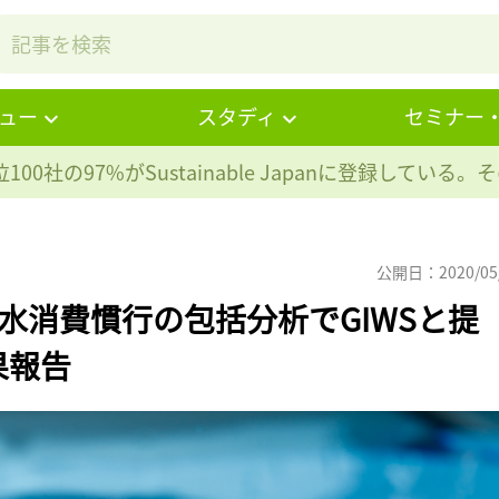
ュー
スタディ
セミナー
100社の97%が
Sustainable Japanに登録している
公開日：2020/05
の水消費慣行の包括分析でGIWSと提
果報告