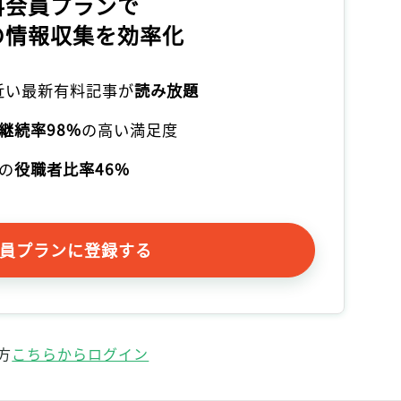
料会員プランで
の情報収集を効率化
本近い最新有料記事が
読み放題
継続率98%
の高い満足度
の
役職者比率46%
員プランに登録する
方
こちらからログイン