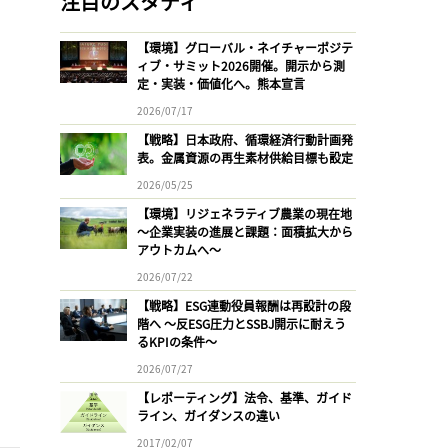
注目のスタディ
【環境】グローバル・ネイチャーポジテ
ィブ・サミット2026開催。開示から測
定・実装・価値化へ。熊本宣言
2026/07/17
【戦略】日本政府、循環経済行動計画発
表。金属資源の再生素材供給目標も設定
2026/05/25
【環境】リジェネラティブ農業の現在地
〜企業実装の進展と課題：面積拡大から
アウトカムへ〜
2026/07/22
【戦略】ESG連動役員報酬は再設計の段
階へ 〜反ESG圧力とSSBJ開示に耐えう
るKPIの条件〜
2026/07/27
【レポーティング】法令、基準、ガイド
ライン、ガイダンスの違い
2017/02/07