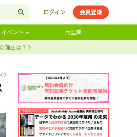
ログイン
会員登録
・イベント
用語集
。その理由は？
/03
以