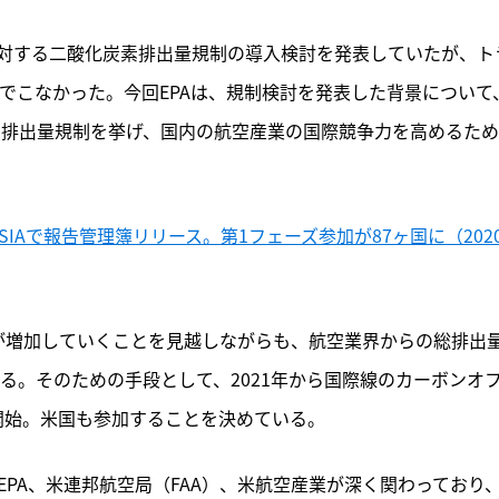
に対する二酸化炭素排出量規制の導入検討を発表していたが、ト
んでこなかった。今回EPAは、規制検討を発表した背景について
素排出量規制を挙げ、国内の航空産業の国際競争力を高めるた
RSIAで報告管理簿リリース。第1フェーズ参加が87ヶ国に（202
需要が増加していくことを見越しながらも、航空業界からの総排出
いる。そのための手段として、2021年から国際線のカーボンオ
で開始。米国も参加することを決めている。
、EPA、米連邦航空局（FAA）、米航空産業が深く関わっており