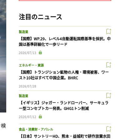
注目のニュース
製造業
【国際】WP.29、レベル4自動運転国際基準を採択。中
国は基準詳細化で一歩リード
2026/07/13
エネルギー・資源
【国際】トランジション鉱物の人権・環境被害、ワー
スト10社はすべて中国企業。BHRC
2026/07/28
製造業
【イギリス】ジャガー・ランドローバー、サーキュラ
ー型コンセプトカー発表。GHG1トン削減
2026/07/12
を検
食品・消費財・アパレル
【日本】サントリーHD、熊本・益城町で耕作放棄水田