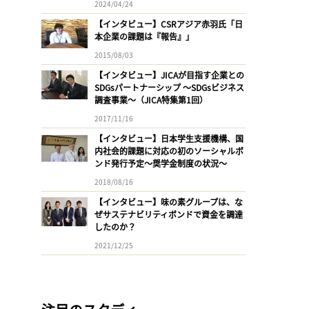
2024/04/24
【インタビュー】CSRアジア赤羽氏「日
本企業の課題は『報告』」
2015/08/03
【インタビュー】JICAが目指す企業との
SDGsパートナーシップ 〜SDGsビジネス
調査事業〜（JICA特集第1回）
2017/11/16
【インタビュー】日本学生支援機構、国
内社会的課題に対応の初のソーシャルボ
ンド発行予定〜奨学金制度の状況〜
2018/08/16
【インタビュー】味の素グループは、な
ぜサステナビリティボンドで資金を調達
したのか？
2021/12/25