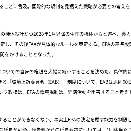
いることに言及。国際的な規制を見据えた戦略が必要との考えを
降の機体設計かつ2028年1月以降の生産の機体からと述べ、導
定し、その後FAAが具体的なルールを策定する。EPAの基準設
時間をかけることとなった。
議についての自身の権限を大幅に縮小することを決めた。具体的
る「環境上訴委員会（EAB）」制度について、EABは原則60
ンプ政権は、EPAの環境規制は、経済活動を阻害すること考え
することができなくなり、事実上EPAの決定を覆す能力を制限
間の延長が可能。原告側からの延長要請については、1団体当た