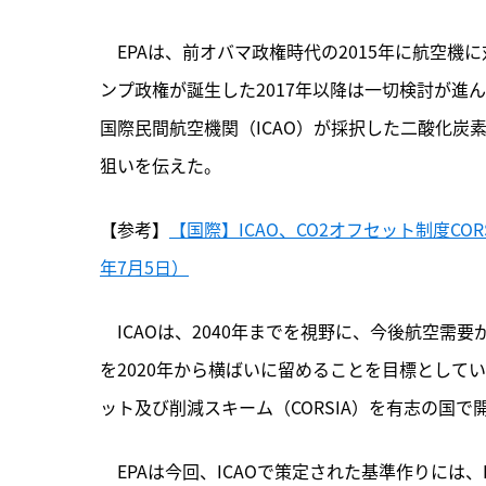
　EPAは、
前オバマ政権時代の2015年に航空機
ンプ政権が誕生した2017年以降は一切検討が進
国際民間航空機関（ICAO）が採択した二酸化炭
狙いを伝えた。
【参考】
【国際】ICAO、CO2オフセット制度CO
年7月5日）
　ICAOは、2040年までを視野に、今後航空
を2020年から横ばいに留めることを目標として
ット及び削減スキーム（CORSIA）を有志の国
　EPAは今回、ICAOで策定された基準作りには