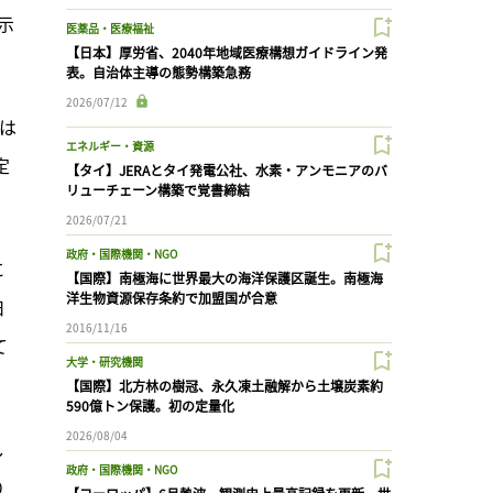
示
医薬品・医療福祉
【日本】厚労省、2040年地域医療構想ガイドライン発
表。自治体主導の態勢構築急務
2026/07/12
入は
エネルギー・資源
定
【タイ】JERAとタイ発電公社、水素・アンモニアのバ
リューチェーン構築で覚書締結
2026/07/21
政府・国際機関・NGO
に
【国際】南極海に世界最大の海洋保護区誕生。南極海
洋生物資源保存条約で加盟国が合意
日
2016/11/16
て
大学・研究機関
【国際】北方林の樹冠、永久凍土融解から土壌炭素約
590億トン保護。初の定量化
2026/08/04
し
政府・国際機関・NGO
り