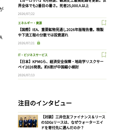
【ヨーロッパ】6月熱波、観測史上最高記録を更新。世
界全体でも2番目の暑さ。死者25,000人以上
が
2026/07/22
エネルギー・資源
【国際】IEA、重要鉱物見通し2026年版報告書。精製
や下流工程の分散では投資遅れ
A
2026/07/21
IT・ビジネスサービス
【日本】KPMGら、経済安全保障・地政学リスクサー
ベイ2026発表。約6割が中国縮小検討
2026/07/13
注目のインタビュー
【対談】三井住友ファイナンス＆リース
のSDGsリースは、なぜウォーターエイ
ドを寄付先に選んだのか？