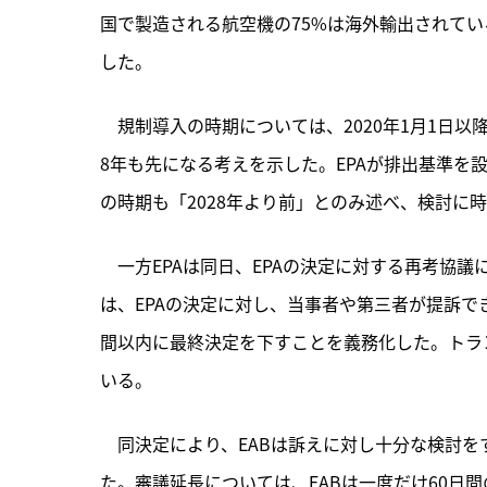
国で製造される航空機の75%は海外輸出されて
した。
　規制導入の時期については、2020年1月1日以
8年も先になる考えを示した。EPAが排出基準を設
の時期も「2028年より前」とのみ述べ、検討に
　一方EPAは同日、EPAの決定に対する再考協
は、EPAの決定に対し、当事者や第三者が提訴でき
間以内に最終決定を下すことを義務化した。トラ
いる。
　同決定により、EABは訴えに対し十分な検討を
た。審議延長については、EABは一度だけ60日