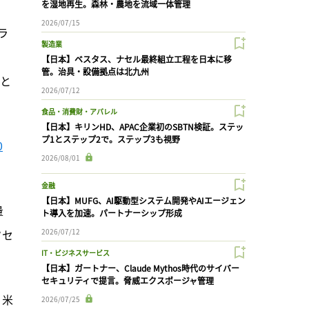
を湿地再生。森林・農地を流域一体管理
2026/07/15
ラ
製造業
、
【日本】ベスタス、ナセル最終組立工程を日本に移
管。治具・設備拠点は北九州
めと
2026/07/12
食品・消費財・アパレル
【日本】キリンHD、APAC企業初のSBTN検証。ステッ
プ1とステップ2で。ステップ3も視野
0
2026/08/01
金融
【日本】MUFG、AI駆動型システム開発やAIエージェン
量
ト導入を加速。パートナーシップ形成
フセ
2026/07/12
IT・ビジネスサービス
【日本】ガートナー、Claude Mythos時代のサイバー
セキュリティで提言。脅威エクスポージャ管理
、米
2026/07/25