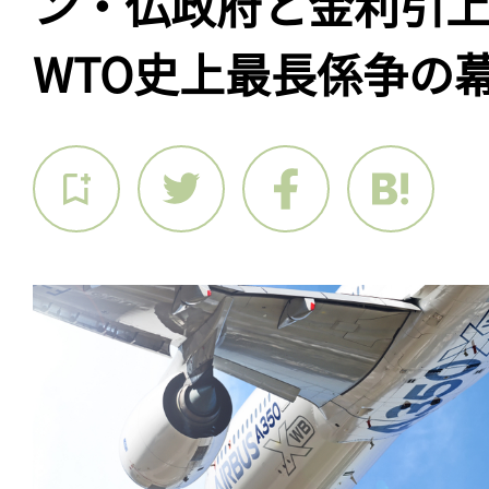
ン・仏政府と金利引
WTO史上最長係争の