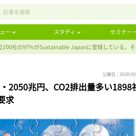
ュー
スタディ
セミナー
100社の97%が
Sustainable Japanに登録している
公開日：2020/10
2050兆円、CO2排出量多い1898
要求