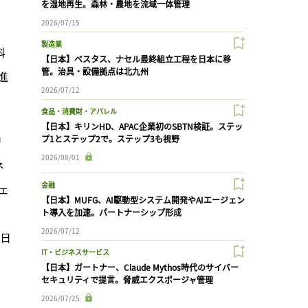
を湿地再生。森林・農地を流域一体管理
2026/07/15
製造業
科
【日本】ベスタス、ナセル最終組立工程を日本に移
管。治具・設備拠点は北九州
進
2026/07/12
食品・消費財・アパレル
【日本】キリンHD、APAC企業初のSBTN検証。ステッ
リ
プ1とステップ2で。ステップ3も視野
2026/08/01
ネ
金融
ェ
【日本】MUFG、AI駆動型システム開発やAIエージェン
ト導入を加速。パートナーシップ形成
2026/07/12
。日
IT・ビジネスサービス
【日本】ガートナー、Claude Mythos時代のサイバー
セキュリティで提言。脅威エクスポージャ管理
2026/07/25