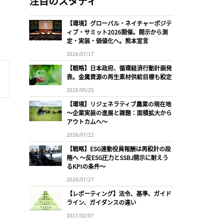
注目のスタディ
【環境】グローバル・ネイチャーポジテ
ィブ・サミット2026開催。開示から測
定・実装・価値化へ。熊本宣言
2026/07/17
【戦略】日本政府、循環経済行動計画発
表。金属資源の再生素材供給目標も設定
2026/05/25
【環境】リジェネラティブ農業の現在地
〜企業実装の進展と課題：面積拡大から
アウトカムへ〜
2026/07/22
【戦略】ESG連動役員報酬は再設計の段
階へ 〜反ESG圧力とSSBJ開示に耐えう
るKPIの条件〜
2026/07/27
【レポーティング】法令、基準、ガイド
ライン、ガイダンスの違い
2017/02/07