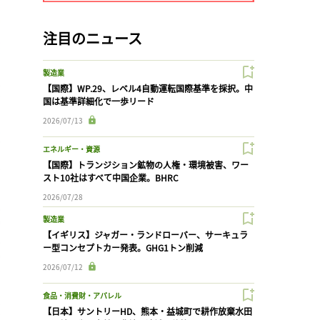
注目のニュース
製造業
【国際】WP.29、レベル4自動運転国際基準を採択。中
国は基準詳細化で一歩リード
2026/07/13
エネルギー・資源
【国際】トランジション鉱物の人権・環境被害、ワー
スト10社はすべて中国企業。BHRC
2026/07/28
製造業
【イギリス】ジャガー・ランドローバー、サーキュラ
ー型コンセプトカー発表。GHG1トン削減
2026/07/12
食品・消費財・アパレル
【日本】サントリーHD、熊本・益城町で耕作放棄水田