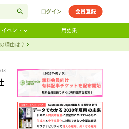
ログイン
会員登録
・イベント
用語集
。その理由は？
/13
社