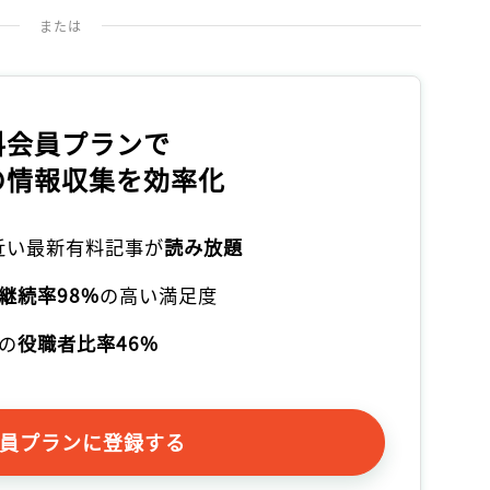
記事をお気に入りに保存するには
または
ログインが必要です
ログイン
会員登録
料会員プランで
の情報収集を効率化
本近い最新有料記事が
読み放題
継続率98%
の高い満足度
の
役職者比率46%
員プランに登録する