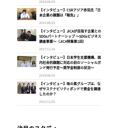
2024/04/24
【インタビュー】CSRアジア赤羽氏「日
本企業の課題は『報告』」
2015/08/03
【インタビュー】JICAが目指す企業との
SDGsパートナーシップ 〜SDGsビジネス
調査事業〜（JICA特集第1回）
2017/11/16
【インタビュー】日本学生支援機構、国
内社会的課題に対応の初のソーシャルボ
ンド発行予定〜奨学金制度の状況〜
2018/08/16
【インタビュー】味の素グループは、な
ぜサステナビリティボンドで資金を調達
したのか？
2021/12/25