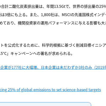
合計二酸化炭素排出量は、年間13.5Gtで、世界の排出量の25
3倍にも上る。また、1,800社は、MSCIの先進国株式インデ
48%を占めており、機関投資家の運用パフォーマンスに与える影響も大
メントを公式化するために、科学的根拠に基づく削減目標イニシ
 for 1.5°C」キャンペーンへの署名が求められる。
企業が177社に大幅増。日本企業は未だわずか3社のみ（2019
ing 25% of global emissions to set science-based targets