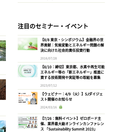
注目のセミナー・イベント
【8/8 東京・シンポジウム】金融界の世
界貢献：気候変動とエネルギー問題の解
決に向けた社会的責任投資行動
2016/07/28
【8/10：締切】東京都、水素や再生可能
エネルギー等の「新エネルギー」推進に
資する技術開発や実証等の取組を募集
2023/07/12
【ウェビナー：4/9（火）】SJダイジェ
スト開催のお知らせ
2024/03/16
【7/26：無料イベント】ゼロボード主
催、業界最大級オンラインカンファレン
ス 「Sustainability Summit 2023」