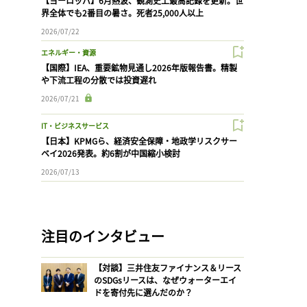
【ヨーロッパ】6月熱波、観測史上最高記録を更新。世
界全体でも2番目の暑さ。死者25,000人以上
2026/07/22
エネルギー・資源
【国際】IEA、重要鉱物見通し2026年版報告書。精製
や下流工程の分散では投資遅れ
2026/07/21
IT・ビジネスサービス
【日本】KPMGら、経済安全保障・地政学リスクサー
ベイ2026発表。約6割が中国縮小検討
2026/07/13
注目のインタビュー
【対談】三井住友ファイナンス＆リース
のSDGsリースは、なぜウォーターエイ
ドを寄付先に選んだのか？