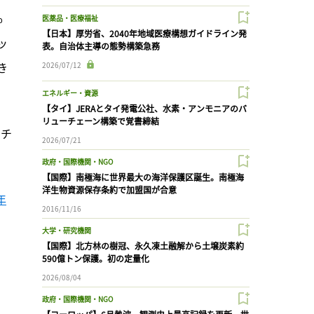
%
医薬品・医療福祉
【日本】厚労省、2040年地域医療構想ガイドライン発
ッ
表。自治体主導の態勢構築急務
き
2026/07/12
エネルギー・資源
【タイ】JERAとタイ発電公社、水素・アンモニアのバ
リューチェーン構築で覚書締結
アチ
2026/07/21
政府・国際機関・NGO
【国際】南極海に世界最大の海洋保護区誕生。南極海
洋生物資源保存条約で加盟国が合意
年
2016/11/16
大学・研究機関
【国際】北方林の樹冠、永久凍土融解から土壌炭素約
590億トン保護。初の定量化
2026/08/04
政府・国際機関・NGO