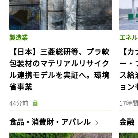
製造業
エネル
【日本】三菱総研等、プラ軟
【カ
包装材のマテリアルリサイク
ー・
ル連携モデルを実証へ。環境
ス給
省事業
ョン
44分前
17時
食品・消費財・アパレル
金融