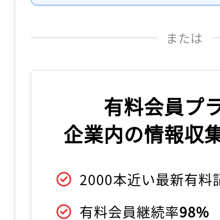
または
有料会員プ
企業内の情報収
2000本近い最新有
有料会員継続率
98%