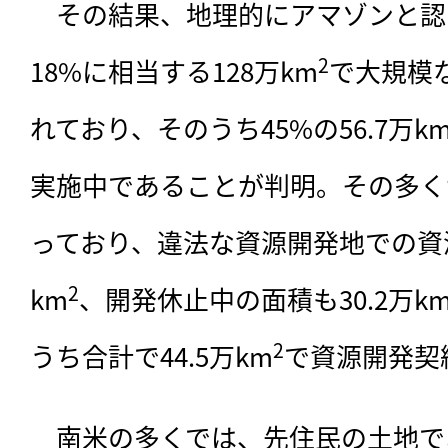
　その結果、
地理的にアマゾンと認
2
18%に相当する128万km
で大規模
れており、そのうち45%の56.7万k
実施中であることが判明。その多く
っており、違法な資源開発地での資源
2
km
、開発休止中の面積も30.2万k
2
うち合計で44.5万km
で資源開発契
　南米の多くでは、先住民の土地で