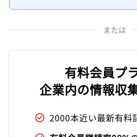
または
有料会員プ
企業内の情報収
2000本近い最新有料