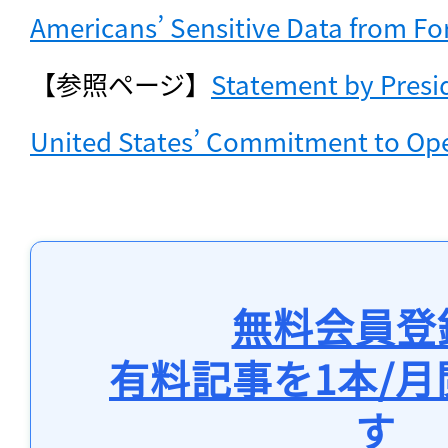
Americans’ Sensitive Data from Fo
【参照ページ】
Statement by Presid
United States’ Commitment to Op
無料会員登
有料記事を1本/
す