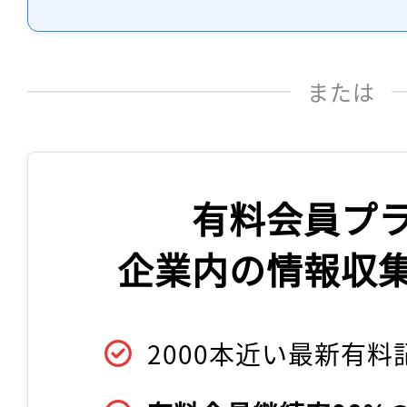
または
有料会員プ
企業内の情報収
2000本近い最新有料