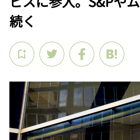
ビスに参入。S&Pや
続く