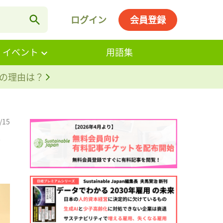
ログイン
会員登録
・イベント
用語集
。その理由は？
/15
ィ