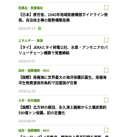
医薬品・医療福祉
【日本】厚労省、2040年地域医療構想ガイドライン発
表。自治体主導の態勢構築急務
2026/07/12
エネルギー・資源
【タイ】JERAとタイ発電公社、水素・アンモニアのバ
リューチェーン構築で覚書締結
2026/07/21
政府・国際機関・NGO
【国際】南極海に世界最大の海洋保護区誕生。南極海
洋生物資源保存条約で加盟国が合意
2016/11/16
大学・研究機関
【国際】北方林の樹冠、永久凍土融解から土壌炭素約
590億トン保護。初の定量化
2026/08/04
政府・国際機関・NGO