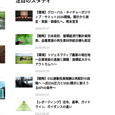
注目のスタディ
【環境】グローバル・ネイチャーポジテ
ィブ・サミット2026開催。開示から測
定・実装・価値化へ。熊本宣言
2026/07/17
【戦略】日本政府、循環経済行動計画発
表。金属資源の再生素材供給目標も設定
2026/05/25
【環境】リジェネラティブ農業の現在地
〜企業実装の進展と課題：面積拡大から
アウトカムへ〜
2026/07/22
【戦略】ESG連動役員報酬は再設計の段
階へ 〜反ESG圧力とSSBJ開示に耐えう
るKPIの条件〜
2026/07/27
【レポーティング】法令、基準、ガイド
ライン、ガイダンスの違い
2017/02/07