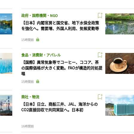
政府・国際機関・NGO
【日本】内閣官房と国交省、地下水保全政策
を強化へ。需要増、外国人利用、気候変動等
15時間前
食品・消費財・アパレル
【国際】異常気象等でコーヒー、ココア、茶
の国際価格が大きく変動。FAOが構造的対処提
唱
15時間前
商社・物流
【日本】日立、商船三井、JAL、海洋からの
CO2直接回収で共同実証へ。日本初
16時間前