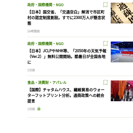
政府・国際機関・NGO
【日本】国交省、「交通空白」解消で市区町
村の認定制度創設。すでに2300万人が懸念状
態
16時間前
政府・国際機関・NGO
【日本】JCLPやNHK等、「2050年の天気予報
（Ver.2）」無料公開開始。酷暑日が全国各地
に
1日前
食品・消費財・アパレル
【国際】チャタムハウス、繊維貿易のウォー
ターフットプリント分析。通商政策への統合
提言
1日前