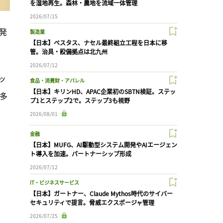
を湿地再生。森林・農地を流域一体管理
2026/07/15
発
製造業
【日本】ベスタス、ナセル最終組立工程を日本に移
管。治具・設備拠点は北九州
2026/07/12
ッ
食品・消費財・アパレル
【日本】キリンHD、APAC企業初のSBTN検証。ステッ
多
プ1とステップ2で。ステップ3も視野
2026/08/01
金融
【日本】MUFG、AI駆動型システム開発やAIエージェン
ト導入を加速。パートナーシップ形成
2026/07/12
IT・ビジネスサービス
【日本】ガートナー、Claude Mythos時代のサイバー
セキュリティで提言。脅威エクスポージャ管理
2026/07/25