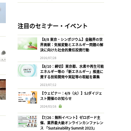
注目のセミナー・イベント
【8/8 東京・シンポジウム】金融界の世
界貢献：気候変動とエネルギー問題の解
決に向けた社会的責任投資行動
2016/07/28
【8/10：締切】東京都、水素や再生可能
エネルギー等の「新エネルギー」推進に
資する技術開発や実証等の取組を募集
2023/07/12
【ウェビナー：4/9（火）】SJダイジェ
スト開催のお知らせ
2024/03/16
【7/26：無料イベント】ゼロボード主
催、業界最大級オンラインカンファレン
ス 「Sustainability Summit 2023」