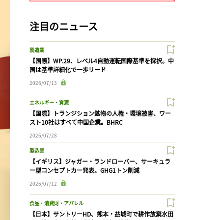
注目のニュース
製造業
【国際】WP.29、レベル4自動運転国際基準を採択。中
国は基準詳細化で一歩リード
2026/07/13
エネルギー・資源
【国際】トランジション鉱物の人権・環境被害、ワー
スト10社はすべて中国企業。BHRC
2026/07/28
製造業
【イギリス】ジャガー・ランドローバー、サーキュラ
ー型コンセプトカー発表。GHG1トン削減
2026/07/12
食品・消費財・アパレル
【日本】サントリーHD、熊本・益城町で耕作放棄水田