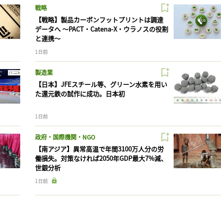
戦略
【戦略】製品カーボンフットプリントは調達
データへ 〜PACT・Catena-X・ウラノスの役割
と連携〜
1日前
製造業
【日本】JFEスチール等、グリーン水素を用い
た還元鉄の試作に成功。日本初
1日前
政府・国際機関・NGO
【南アジア】異常高温で年間3100万人分の労
働損失。対策なければ2050年GDP最大7%減、
世銀分析
1日前