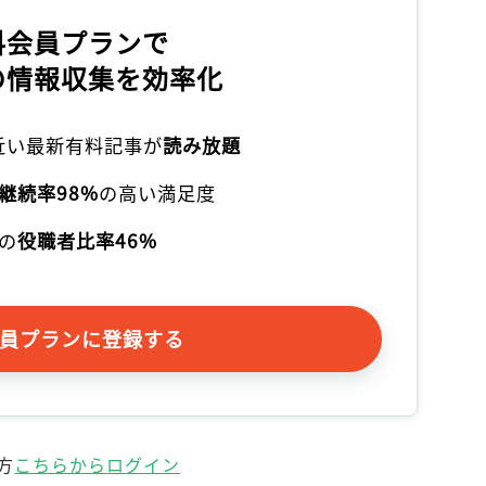
料会員プランで
の情報収集を効率化
本近い最新有料記事が
読み放題
継続率98%
の高い満足度
の
役職者比率46%
員プランに登録する
方
こちらからログイン