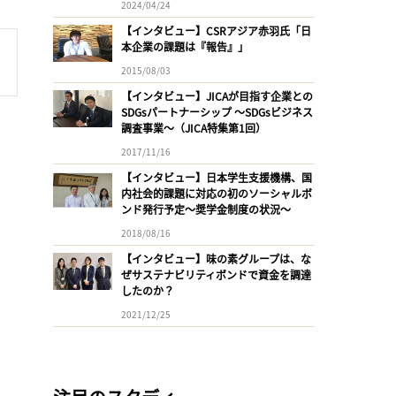
2024/04/24
【インタビュー】CSRアジア赤羽氏「日
本企業の課題は『報告』」
2015/08/03
【インタビュー】JICAが目指す企業との
SDGsパートナーシップ 〜SDGsビジネス
調査事業〜（JICA特集第1回）
2017/11/16
【インタビュー】日本学生支援機構、国
内社会的課題に対応の初のソーシャルボ
ンド発行予定〜奨学金制度の状況〜
2018/08/16
【インタビュー】味の素グループは、な
ぜサステナビリティボンドで資金を調達
したのか？
2021/12/25