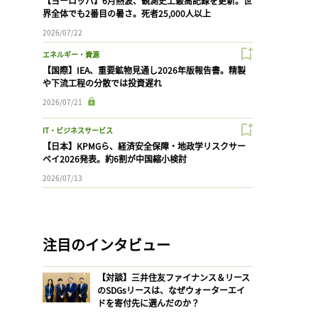
【ヨーロッパ】6月熱波、観測史上最高記録を更新。世
界全体でも2番目の暑さ。死者25,000人以上
2026/07/22
エネルギー・資源
【国際】IEA、重要鉱物見通し2026年版報告書。精製
や下流工程の分散では投資遅れ
2026/07/21
IT・ビジネスサービス
【日本】KPMGら、経済安全保障・地政学リスクサー
ベイ2026発表。約6割が中国縮小検討
2026/07/13
注目のインタビュー
【対談】三井住友ファイナンス＆リース
のSDGsリースは、なぜウォーターエイ
ドを寄付先に選んだのか？