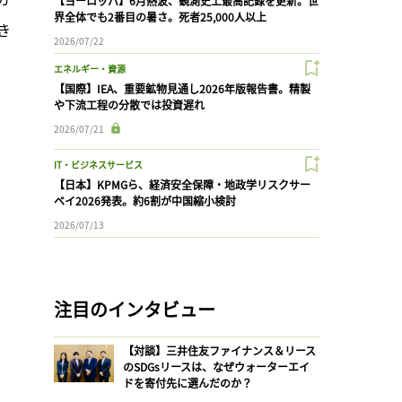
【ヨーロッパ】6月熱波、観測史上最高記録を更新。世
界全体でも2番目の暑さ。死者25,000人以上
き
2026/07/22
エネルギー・資源
【国際】IEA、重要鉱物見通し2026年版報告書。精製
や下流工程の分散では投資遅れ
2026/07/21
IT・ビジネスサービス
【日本】KPMGら、経済安全保障・地政学リスクサー
ベイ2026発表。約6割が中国縮小検討
2026/07/13
注目のインタビュー
【対談】三井住友ファイナンス＆リース
のSDGsリースは、なぜウォーターエイ
ドを寄付先に選んだのか？