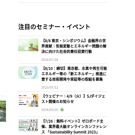
注目のセミナー・イベント
【8/8 東京・シンポジウム】金融界の世
界貢献：気候変動とエネルギー問題の解
決に向けた社会的責任投資行動
2016/07/28
【8/10：締切】東京都、水素や再生可能
エネルギー等の「新エネルギー」推進に
資する技術開発や実証等の取組を募集
2023/07/12
【ウェビナー：4/9（火）】SJダイジェ
スト開催のお知らせ
2024/03/16
【7/26：無料イベント】ゼロボード主
催、業界最大級オンラインカンファレン
ス 「Sustainability Summit 2023」