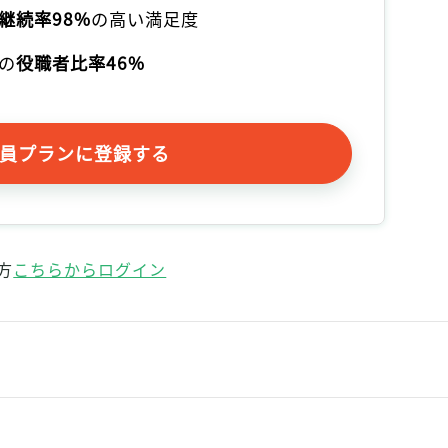
継続率98%
の高い満足度
の
役職者比率46%
員プランに登録する
方
こちらからログイン