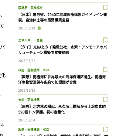
医薬品・医療福祉
よ
【日本】厚労省、2040年地域医療構想ガイドライン発
表。自治体主導の態勢構築急務
で
2026/07/12
エネルギー・資源
のパ
【タイ】JERAとタイ発電公社、水素・アンモニアのバ
リューチェーン構築で覚書締結
2026/07/21
政府・国際機関・NGO
酸化
【国際】南極海に世界最大の海洋保護区誕生。南極海
洋生物資源保存条約で加盟国が合意
、
2016/11/16
す
大学・研究機関
【国際】北方林の樹冠、永久凍土融解から土壌炭素約
590億トン保護。初の定量化
2026/08/04
コネ
政府・国際機関・NGO
カ