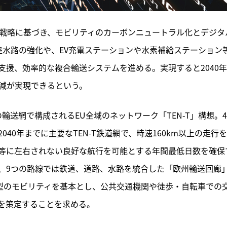
ル戦略に基づき、モビリティのカーボンニュートラル化とデジタ
陸水路の強化や、EV充電ステーションや水素補給ステーション
援、効率的な複合輸送システムを進める。実現すると2040
削減が実現できるという。
送網で構成されるEU全域のネットワーク「TEN-T」構想。4
40年までに主要なTEN-T鉄道網で、時速160km以上の走行
等に左右されない良好な航行を可能とする年間最低日数を確保
、9つの路線では鉄道、道路、水路を統合した「欧州輸送回廊
ン型のモビリティを基本とし、公共交通機関や徒歩・自転車での
を策定することを求める。