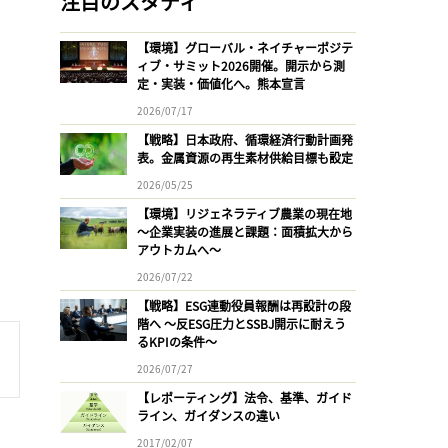
注目のスタディ
【環境】グローバル・ネイチャーポジテ
ィブ・サミット2026開催。開示から測
定・実装・価値化へ。熊本宣言
2026/07/17
【戦略】日本政府、循環経済行動計画発
表。金属資源の再生素材供給目標も設定
2026/05/25
【環境】リジェネラティブ農業の現在地
〜企業実装の進展と課題：面積拡大から
アウトカムへ〜
2026/07/22
【戦略】ESG連動役員報酬は再設計の段
階へ 〜反ESG圧力とSSBJ開示に耐えう
るKPIの条件〜
2026/07/27
【レポーティング】法令、基準、ガイド
ライン、ガイダンスの違い
2017/02/07