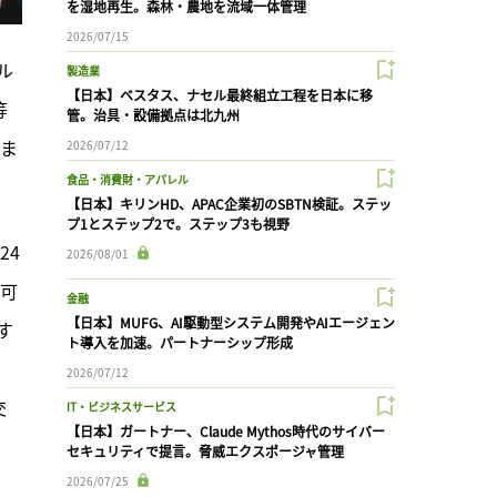
を湿地再生。森林・農地を流域一体管理
2026/07/15
ル
製造業
【日本】ベスタス、ナセル最終組立工程を日本に移
等
管。治具・設備拠点は北九州
年ま
2026/07/12
食品・消費財・アパレル
【日本】キリンHD、APAC企業初のSBTN検証。ステッ
プ1とステップ2で。ステップ3も視野
24
2026/08/01
を可
金融
【日本】MUFG、AI駆動型システム開発やAIエージェン
す
ト導入を加速。パートナーシップ形成
」
2026/07/12
交
IT・ビジネスサービス
【日本】ガートナー、Claude Mythos時代のサイバー
セキュリティで提言。脅威エクスポージャ管理
2026/07/25