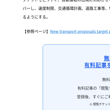
バーし、速度制限、交通循環計画、道路工事等、
るようにする。
【参照ページ】
New transport proposals target g
無
有料記事
無
有料記事の「閲覧
登録後、すぐにご
※ 閲覧チケッ