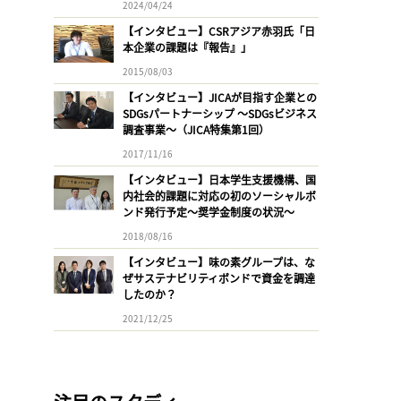
2024/04/24
【インタビュー】CSRアジア赤羽氏「日
本企業の課題は『報告』」
2015/08/03
【インタビュー】JICAが目指す企業との
SDGsパートナーシップ 〜SDGsビジネス
調査事業〜（JICA特集第1回）
2017/11/16
【インタビュー】日本学生支援機構、国
内社会的課題に対応の初のソーシャルボ
ンド発行予定〜奨学金制度の状況〜
2018/08/16
【インタビュー】味の素グループは、な
ぜサステナビリティボンドで資金を調達
したのか？
2021/12/25