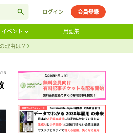
ログイン
会員登録
・イベント
用語集
。その理由は？
/26
政