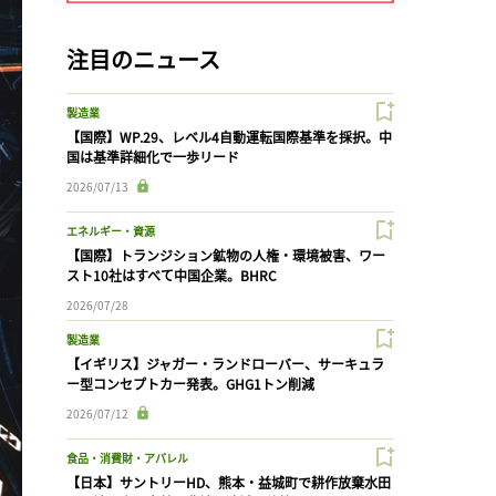
注目のニュース
製造業
【国際】WP.29、レベル4自動運転国際基準を採択。中
国は基準詳細化で一歩リード
2026/07/13
エネルギー・資源
【国際】トランジション鉱物の人権・環境被害、ワー
スト10社はすべて中国企業。BHRC
2026/07/28
製造業
【イギリス】ジャガー・ランドローバー、サーキュラ
ー型コンセプトカー発表。GHG1トン削減
2026/07/12
食品・消費財・アパレル
【日本】サントリーHD、熊本・益城町で耕作放棄水田