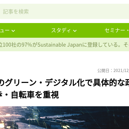
ュー
スタディ
セミナー
100社の97%が
Sustainable Japanに登録している
公開日：2021/12
のグリーン・デジタル化で具体的な
歩・自転車を重視