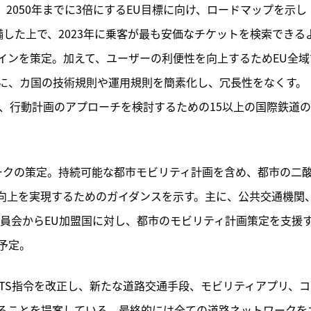
、2050年までに3倍にするEU目標に向け、ロードマップを示し
備した上で、2023年に乗客が最も安価なチケットを検索できる
インを策定。加えて、ユーザーの利便性を向上するためEU全域
に、カ国の技術規則や運用規則を簡素化し、冗長性をなくす。
立ち、行動計画のアプローチを検討するための15以上の国際鉄道
ークの策定。持続可能な都市モビリティ計画を含め、都市の二
向上を実現するためのガイダンスを示す。主に、公共交通機関
委員会からEU加盟国に対し、都市のモビリティ計画策定を支援
予定。
のITS指令を改正し、新たな道路交通手段、モビリティアプリ、
ることを提案している。最終的には全ての道路ネットワークを