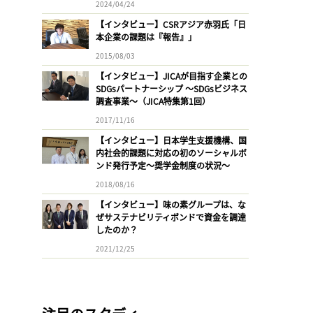
2024/04/24
【インタビュー】CSRアジア赤羽氏「日
本企業の課題は『報告』」
2015/08/03
【インタビュー】JICAが目指す企業との
SDGsパートナーシップ 〜SDGsビジネス
調査事業〜（JICA特集第1回）
2017/11/16
【インタビュー】日本学生支援機構、国
内社会的課題に対応の初のソーシャルボ
ンド発行予定〜奨学金制度の状況〜
2018/08/16
【インタビュー】味の素グループは、な
ぜサステナビリティボンドで資金を調達
したのか？
2021/12/25