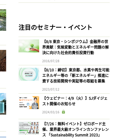
注目のセミナー・イベント
【8/8 東京・シンポジウム】金融界の世
界貢献：気候変動とエネルギー問題の解
決に向けた社会的責任投資行動
2016/07/28
【8/10：締切】東京都、水素や再生可能
エネルギー等の「新エネルギー」推進に
資する技術開発や実証等の取組を募集
2023/07/12
【ウェビナー：4/9（火）】SJダイジェ
スト開催のお知らせ
2024/03/16
【7/26：無料イベント】ゼロボード主
催、業界最大級オンラインカンファレン
ス 「Sustainability Summit 2023」