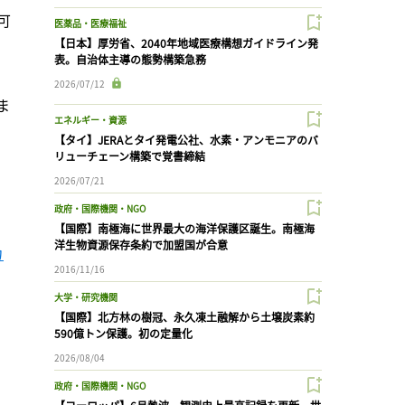
可
医薬品・医療福祉
【日本】厚労省、2040年地域医療構想ガイドライン発
表。自治体主導の態勢構築急務
2026/07/12
ま
エネルギー・資源
【タイ】JERAとタイ発電公社、水素・アンモニアのバ
リューチェーン構築で覚書締結
2026/07/21
政府・国際機関・NGO
【国際】南極海に世界最大の海洋保護区誕生。南極海
洋生物資源保存条約で加盟国が合意
カ
2016/11/16
大学・研究機関
【国際】北方林の樹冠、永久凍土融解から土壌炭素約
590億トン保護。初の定量化
2026/08/04
政府・国際機関・NGO