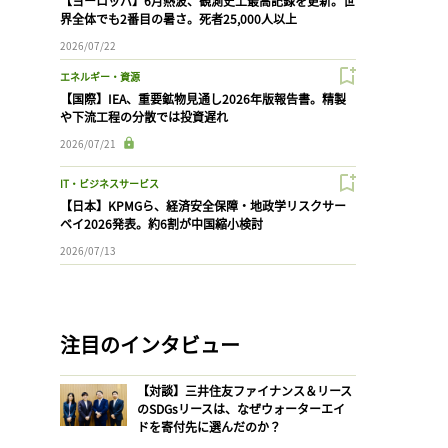
【ヨーロッパ】6月熱波、観測史上最高記録を更新。世
界全体でも2番目の暑さ。死者25,000人以上
2026/07/22
エネルギー・資源
【国際】IEA、重要鉱物見通し2026年版報告書。精製
や下流工程の分散では投資遅れ
2026/07/21
IT・ビジネスサービス
【日本】KPMGら、経済安全保障・地政学リスクサー
ベイ2026発表。約6割が中国縮小検討
2026/07/13
注目のインタビュー
【対談】三井住友ファイナンス＆リース
のSDGsリースは、なぜウォーターエイ
ドを寄付先に選んだのか？