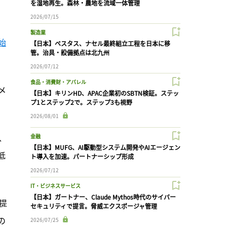
を湿地再生。森林・農地を流域一体管理
2026/07/15
製造業
始
【日本】ベスタス、ナセル最終組立工程を日本に移
管。治具・設備拠点は北九州
2026/07/12
食品・消費財・アパレル
メ
【日本】キリンHD、APAC企業初のSBTN検証。ステッ
プ1とステップ2で。ステップ3も視野
2026/08/01
、
金融
【日本】MUFG、AI駆動型システム開発やAIエージェン
低
ト導入を加速。パートナーシップ形成
2026/07/12
IT・ビジネスサービス
【日本】ガートナー、Claude Mythos時代のサイバー
提
セキュリティで提言。脅威エクスポージャ管理
の
2026/07/25