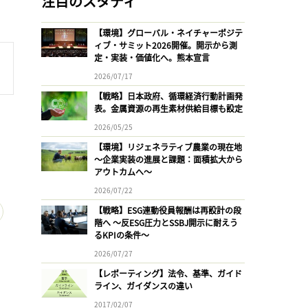
注目のスタディ
【環境】グローバル・ネイチャーポジテ
ィブ・サミット2026開催。開示から測
定・実装・価値化へ。熊本宣言
2026/07/17
【戦略】日本政府、循環経済行動計画発
表。金属資源の再生素材供給目標も設定
2026/05/25
【環境】リジェネラティブ農業の現在地
〜企業実装の進展と課題：面積拡大から
アウトカムへ〜
2026/07/22
【戦略】ESG連動役員報酬は再設計の段
階へ 〜反ESG圧力とSSBJ開示に耐えう
るKPIの条件〜
2026/07/27
【レポーティング】法令、基準、ガイド
ライン、ガイダンスの違い
2017/02/07