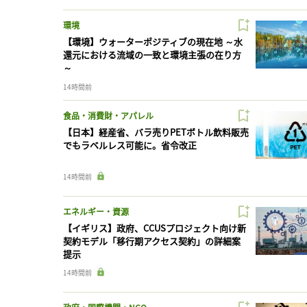
環境
【環境】ウォーターポジティブの現在地 ～水
還元における流域の一致と環境主張の在り方
～
14時間前
食品・消費財・アパレル
【日本】経産省、バラ売りPETボトル飲料販売
でもラベルレス可能に。省令改正
14時間前
エネルギー・資源
【イギリス】政府、CCUSプロジェクト向け新
契約モデル「移行期アクセス契約」の詳細案
提示
14時間前