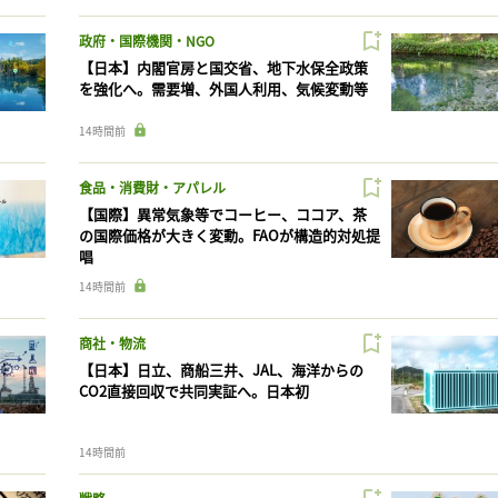
政府・国際機関・NGO
【日本】内閣官房と国交省、地下水保全政策
を強化へ。需要増、外国人利用、気候変動等
14時間前
食品・消費財・アパレル
【国際】異常気象等でコーヒー、ココア、茶
の国際価格が大きく変動。FAOが構造的対処提
唱
14時間前
商社・物流
【日本】日立、商船三井、JAL、海洋からの
CO2直接回収で共同実証へ。日本初
14時間前