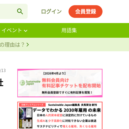
ログイン
会員登録
・イベント
用語集
。その理由は？
/13
社