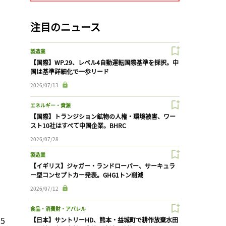
注目のニュース
製造業
【国際】WP.29、レベル4自動運転国際基準を採択。中
国は基準詳細化で一歩リード
2026/07/13
エネルギー・資源
【国際】トランジション鉱物の人権・環境被害、ワー
スト10社はすべて中国企業。BHRC
2026/07/28
製造業
【イギリス】ジャガー・ランドローバー、サーキュラ
ー型コンセプトカー発表。GHG1トン削減
2026/07/12
食品・消費財・アパレル
5
【日本】サントリーHD、熊本・益城町で耕作放棄水田