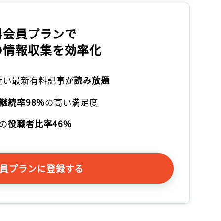
記事をお気に入りに保存するには
ログインが必要です
料会員プランで
の情報収集を効率化
ログイン
会員登録
本近い最新有料記事が
読み放題
継続率98%
の高い満足度
の
役職者比率46%
員プランに登録する