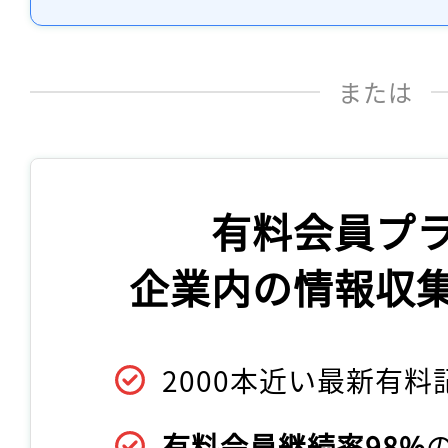
または
有料会員プ
企業内の情報収
2000本近い最新有料
有料会員継続率98%